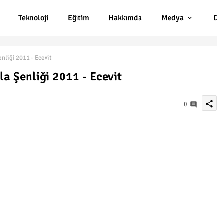
Teknoloji
Eğitim
Hakkımda
Medya
D
nliği 2011 - Ecevit
a Şenliği 2011 - Ecevit
share
0