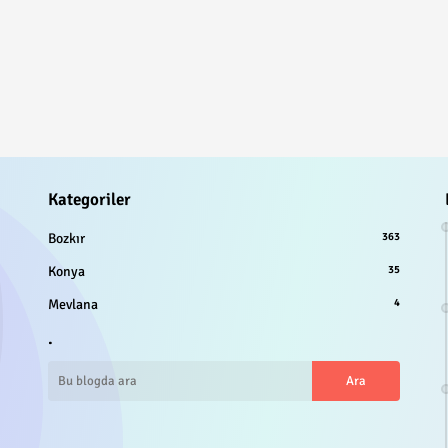
Kategoriler
Bozkır
363
Konya
35
Mevlana
4
.