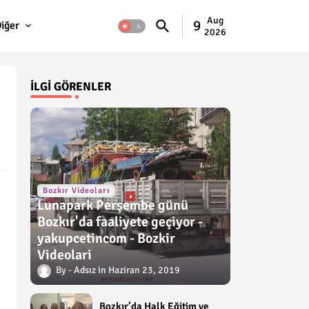
Aug
9
iğer
2026
İLGI GÖRENLER
Bozkır Videoları
Lunapark Perşembe günü
Bozkır'da faaliyete geçiyor -
yakupcetincom - Bozkir
Videolari
Adsız
Haziran 23, 2019
Bozkır’da Halk Eğitim ve