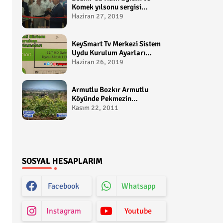
Komek yılsonu sergisi
gerçekleştirildi-
Haziran 27, 2019
yakupcetincom - Bozkir
Videolari
KeySmart Tv Merkezi Sistem
Uydu Kurulum Ayarları
Video anlatım -
Haziran 26, 2019
yakupcetincom - Yakup
Çetin
Armutlu Bozkır Armutlu
Köyünde Pekmezin
Hikayesi:Gezen Bilir Kontv
Kasım 22, 2011
SOSYAL HESAPLARIM
Facebook
Whatsapp
Instagram
Youtube