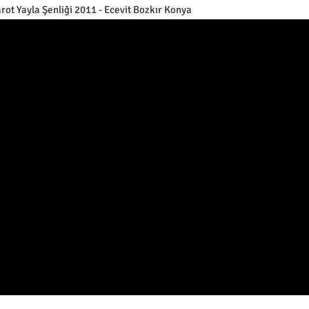
rot Yayla Şenliği 2011 - Ecevit Bozkır Konya