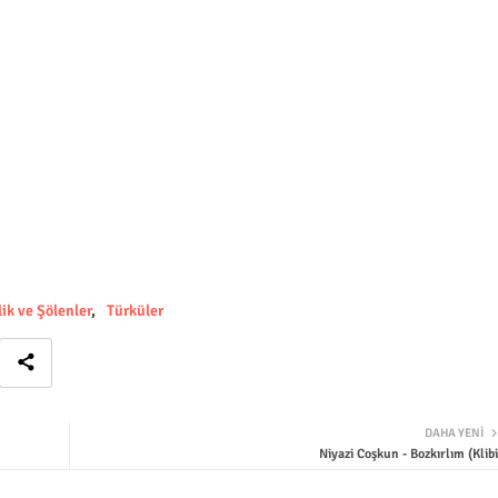
ik ve Şölenler
Türküler
DAHA YENI
Niyazi Coşkun - Bozkırlım (Klibi