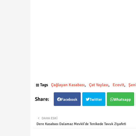
Tags
Çağlayan Kasabası
Çat Yaylası
Ecevit
Şenl
Facebook
Twitter
Whatsapp
DAHA ESKI
Dere Kasabası Dalamaz Mevkii'de Tenikede Tavuk Ziyafeti