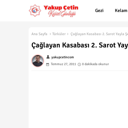
Gezi
Kelam
Ana Sayfa
Türküler
Çağlayan Kasabası 2. Sarot Yayla Şe
Çağlayan Kasabası 2. Sarot Yayl
person
yakupcetincom
Temmuz 27, 2011
0 dakikada okunur