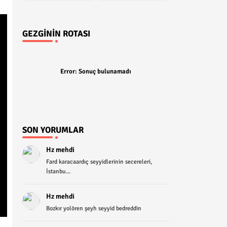
GEZGININ ROTASI
Error:
Sonuç bulunamadı
SON YORUMLAR
Hz mehdi
Fard karacaardıç seyyidlerinin secereleri,
İstanbu...
Hz mehdi
Bozkır yolören şeyh seyyid bedreddin