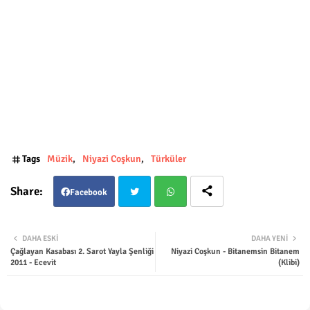
Tags
Müzik
Niyazi Coşkun
Türküler
Facebook
Twit
Wha
DAHA ESKI
DAHA YENI
Çağlayan Kasabası 2. Sarot Yayla Şenliği
Niyazi Coşkun - Bitanemsin Bitanem
ter
tsap
2011 - Ecevit
(Klibi)
p