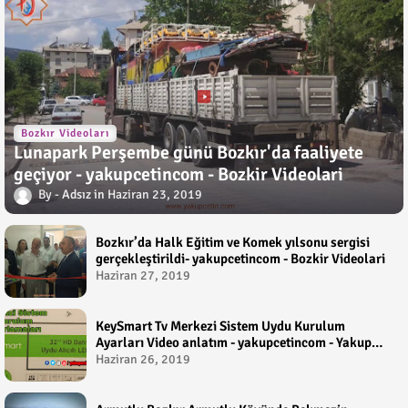
Bozkır Videoları
Lunapark Perşembe günü Bozkır'da faaliyete
geçiyor - yakupcetincom - Bozkir Videolari
Adsız
Haziran 23, 2019
Bozkır’da Halk Eğitim ve Komek yılsonu sergisi
gerçekleştirildi- yakupcetincom - Bozkir Videolari
Haziran 27, 2019
KeySmart Tv Merkezi Sistem Uydu Kurulum
Ayarları Video anlatım - yakupcetincom - Yakup
Çetin
Haziran 26, 2019