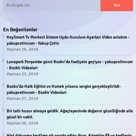
En Beğenilenler
KeySmart Tv Merkezi Sistem Uydu Kurulum Ayarları Video anlatım -
yakupcetincom - Yakup Çetin
Haziran 26, 2019
Lunapark Perşembe günü Bozkır'da faaliyete geçiyor - yakupcetincom
- Bozkir Videolari
Haziran 23, 2019
Bozkır’da Halk Eğitim ve Komek yılsonu sergisi gerçekleştirildi-
yakupcetincom - Bozkir Videolari
Haziran 27, 2019
Bir tatlı huzur almaya geldik. Ağaçtepesinde doğanın güzelliğinde aile
güzel bir vakit.
Haziran 08, 2026
Hişt dokunma keyfime git şorada eğleş diyor. Köpekler 🐶 ve kedilerin