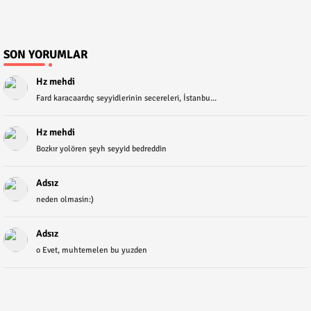
SON YORUMLAR
Hz mehdi
Fard karacaardıç seyyidlerinin secereleri, İstanbu...
Hz mehdi
Bozkır yolören şeyh seyyid bedreddin
Adsız
neden olmasin:)
Adsız
o Evet, muhtemelen bu yuzden