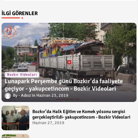
İLGI GÖRENLER
Bozkır Videoları
Lunapark Perşembe günü Bozkır'da faaliyete
geçiyor - yakupcetincom - Bozkir Videolari
Adsız
Haziran 23, 2019
Bozkır’da Halk Eğitim ve Komek yılsonu sergisi
gerçekleştirildi- yakupcetincom - Bozkir Videolari
Haziran 27, 2019