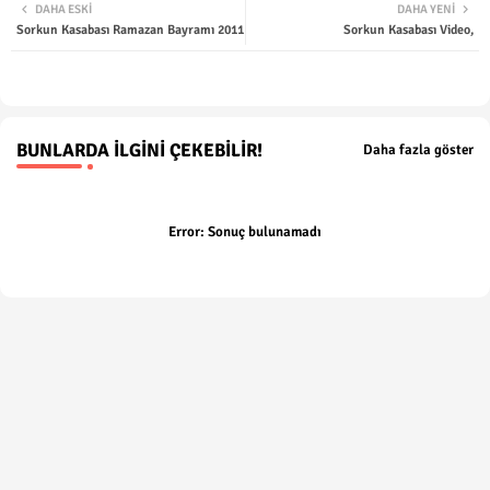
DAHA ESKI
DAHA YENI
Sorkun Kasabası Ramazan Bayramı 2011
Sorkun Kasabası Video,
ter
tsap
p
BUNLARDA İLGINI ÇEKEBILIR!
Daha fazla göster
Error:
Sonuç bulunamadı