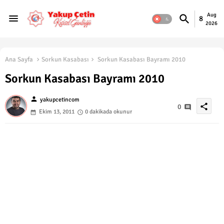
Aug
8
2026
Ana Sayfa
Sorkun Kasabası
Sorkun Kasabası Bayramı 2010
Sorkun Kasabası Bayramı 2010
person
yakupcetincom
share
0
Ekim 13, 2011
0 dakikada okunur