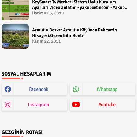
KeySmart Tv Merkezi Sistem Uydu Kurulum
Ayarları Video anlatım - yakupcetincom - Yakup
Çetin
Haziran 26, 2019
Armutlu Bozkır Armutlu Köyünde Pekmezin
Hikayesi:Gezen Bilir Kontv
Kasım 22, 2011
SOSYAL HESAPLARIM
Facebook
Whatsapp
Instagram
Youtube
GEZGININ ROTASI