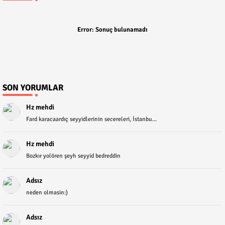
Error:
Sonuç bulunamadı
SON YORUMLAR
Hz mehdi
Fard karacaardıç seyyidlerinin secereleri, İstanbu...
Hz mehdi
Bozkır yolören şeyh seyyid bedreddin
Adsız
neden olmasin:)
Adsız