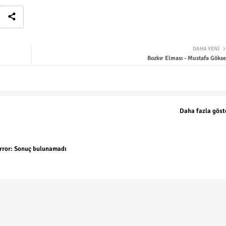
DAHA YENI
Bozkır Elması - Mustafa Gökse
Daha fazla göst
rror:
Sonuç bulunamadı