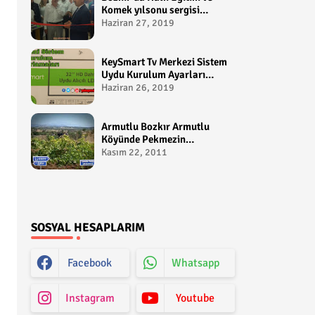
Komek yılsonu sergisi
gerçekleştirildi-
Haziran 27, 2019
yakupcetincom - Bozkir
Videolari
KeySmart Tv Merkezi Sistem
Uydu Kurulum Ayarları
Video anlatım -
Haziran 26, 2019
yakupcetincom - Yakup
Çetin
Armutlu Bozkır Armutlu
Köyünde Pekmezin
Hikayesi:Gezen Bilir Kontv
Kasım 22, 2011
SOSYAL HESAPLARIM
Facebook
Whatsapp
Instagram
Youtube