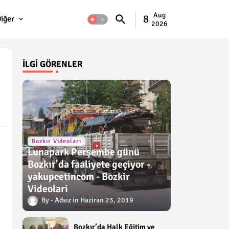
Aug
8
iğer
2026
İLGI GÖRENLER
Bozkır Videoları
Lunapark Perşembe günü
Bozkır'da faaliyete geçiyor -
yakupcetincom - Bozkir
Videolari
Adsız
Haziran 23, 2019
Bozkır’da Halk Eğitim ve