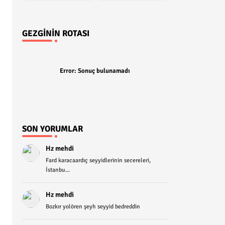
GEZGININ ROTASI
Error:
Sonuç bulunamadı
SON YORUMLAR
Hz mehdi
Fard karacaardıç seyyidlerinin secereleri,
İstanbu...
Hz mehdi
Bozkır yolören şeyh seyyid bedreddin