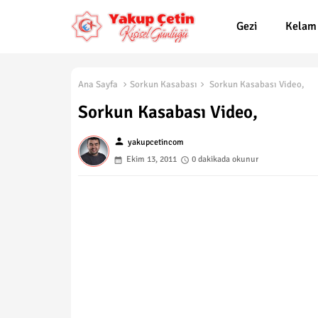
Gezi
Kelam
Ana Sayfa
Sorkun Kasabası
Sorkun Kasabası Video,
Sorkun Kasabası Video,
person
yakupcetincom
Ekim 13, 2011
0 dakikada okunur