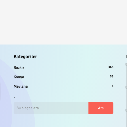
Kategoriler
Bozkır
363
Konya
35
Mevlana
4
.