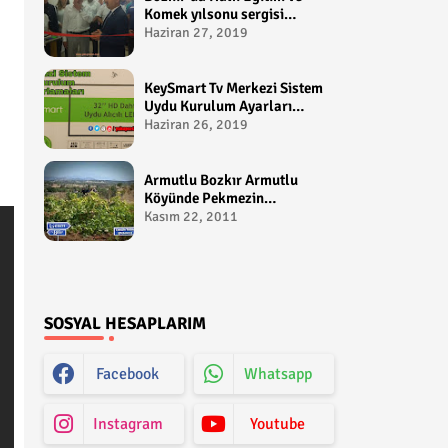
Komek yılsonu sergisi
gerçekleştirildi-
Haziran 27, 2019
yakupcetincom - Bozkir
Videolari
KeySmart Tv Merkezi Sistem
Uydu Kurulum Ayarları
Video anlatım -
Haziran 26, 2019
yakupcetincom - Yakup
Çetin
Armutlu Bozkır Armutlu
Köyünde Pekmezin
Hikayesi:Gezen Bilir Kontv
Kasım 22, 2011
SOSYAL HESAPLARIM
Facebook
Whatsapp
Instagram
Youtube