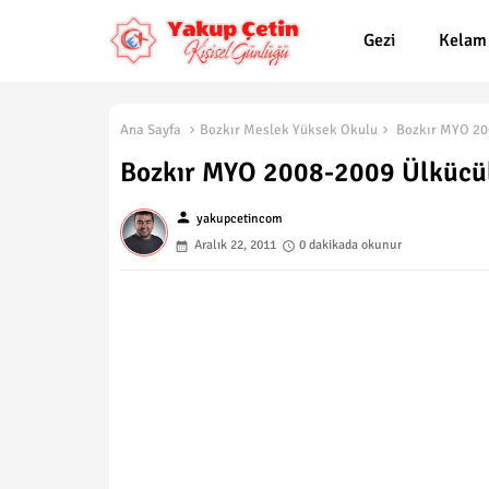
Gezi
Kelam
Ana Sayfa
Bozkır Meslek Yüksek Okulu
Bozkır MYO 200
Bozkır MYO 2008-2009 Ülkücüle
person
yakupcetincom
Aralık 22, 2011
0 dakikada okunur