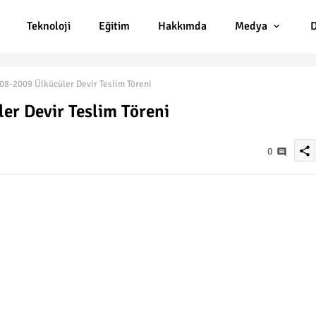
Teknoloji
Eğitim
Hakkımda
Medya
D
8-2009 Ülkücüler Devir Teslim Töreni
r Devir Teslim Töreni
share
0