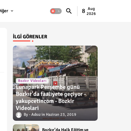
Aug
8
iğer
2026
İLGI GÖRENLER
Bozkır Videoları
Lunapark Perşembe günü
Bozkır'da faaliyete geçiyor -
yakupcetincom - Bozkir
Videolari
Adsız
Haziran 23, 2019
Bozkır’da Halk Eğitim ve