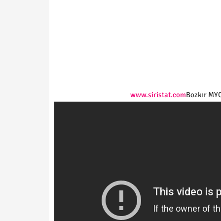
www.siristat.com
Bozkır MYO