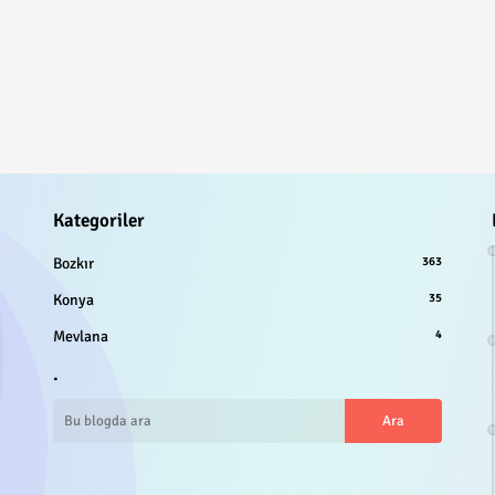
Kategoriler
Bozkır
363
Konya
35
Mevlana
4
.