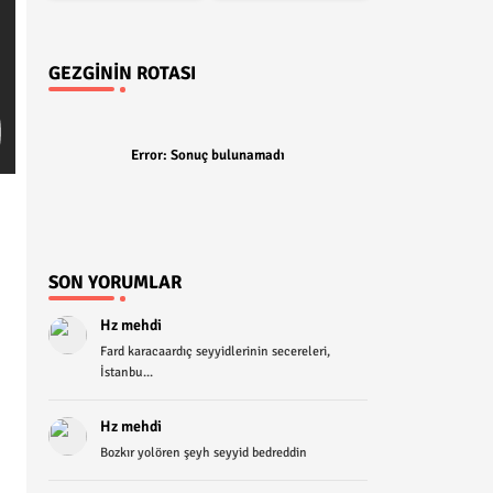
GEZGININ ROTASI
Error:
Sonuç bulunamadı
SON YORUMLAR
Hz mehdi
Fard karacaardıç seyyidlerinin secereleri,
İstanbu...
Hz mehdi
Bozkır yolören şeyh seyyid bedreddin