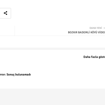
DAHA YENI
BOZKIR BADEMLİ KÖYÜ VİDE
Daha fazla göst
rror:
Sonuç bulunamadı