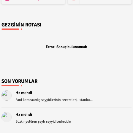
GEZGININ ROTASI
Error:
Sonuç bulunamadı
SON YORUMLAR
Hz mehdi
Fard karacaardıç seyyidlerinin secereleri, İstanbu...
Hz mehdi
Bozkır yolören şeyh seyyid bedreddin