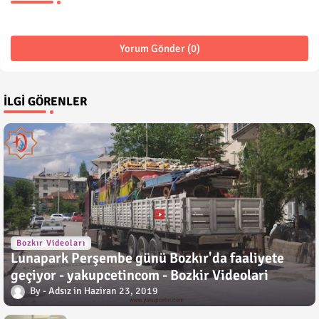
Yorum Gönder (0)
İLGI GÖRENLER
Bozkır Videoları
Lunapark Perşembe günü Bozkır'da faaliyete
geçiyor - yakupcetincom - Bozkir Videolari
Adsız
Haziran 23, 2019