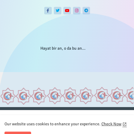
Hayat bir an, o da bu an...
Anasayfa
Hakkımızda
Gizlilik Telif
İstatistikler
Our website uses cookies to enhance your experience.
Check Now
Sitemap
İletişim