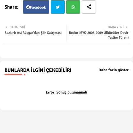
Facebook
Twit
Wha
DAHA ESKI
DAHA YENI
Bozkırlı Asi Rüzgar'dan Şiir Çalışması
Bozkır MYO 2008-2009 Ülkücüler Devir
ter
tsap
Teslim Töreni
p
BUNLARDA İLGINI ÇEKEBILIR!
Daha fazla göster
Error:
Sonuç bulunamadı