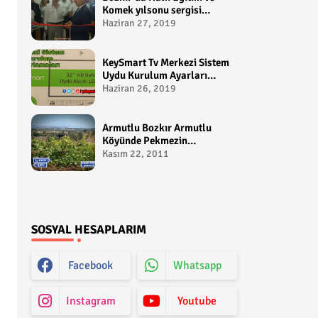
Komek yılsonu sergisi
gerçekleştirildi-
Haziran 27, 2019
yakupcetincom - Bozkir
Videolari
KeySmart Tv Merkezi Sistem
Uydu Kurulum Ayarları
Video anlatım -
Haziran 26, 2019
yakupcetincom - Yakup
Çetin
Armutlu Bozkır Armutlu
Köyünde Pekmezin
Hikayesi:Gezen Bilir Kontv
Kasım 22, 2011
SOSYAL HESAPLARIM
Facebook
Whatsapp
Instagram
Youtube