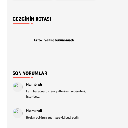
GEZGININ ROTASI
Error:
Sonuç bulunamadı
SON YORUMLAR
Hz mehdi
Fard karacaardıç seyyidlerinin secereleri,
İstanbu...
Hz mehdi
Bozkır yolören şeyh seyyid bedreddin