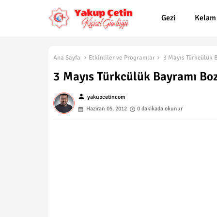
Gezi
Kelam
Ana Sayfa
Etkinliler ve Programlar
3 Mayıs Türkcülük B
3 Mayıs Türkcülük Bayramı Boz
person
yakupcetincom
Haziran 05, 2012
0 dakikada okunur