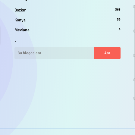
Bozkır
363
Konya
35
Mevlana
4
.