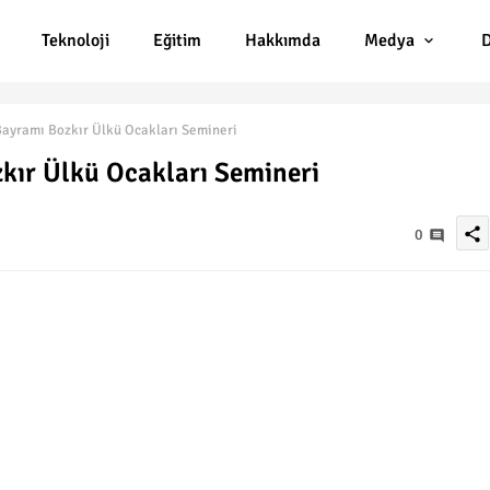
Teknoloji
Eğitim
Hakkımda
Medya
D
ayramı Bozkır Ülkü Ocakları Semineri
kır Ülkü Ocakları Semineri
share
0