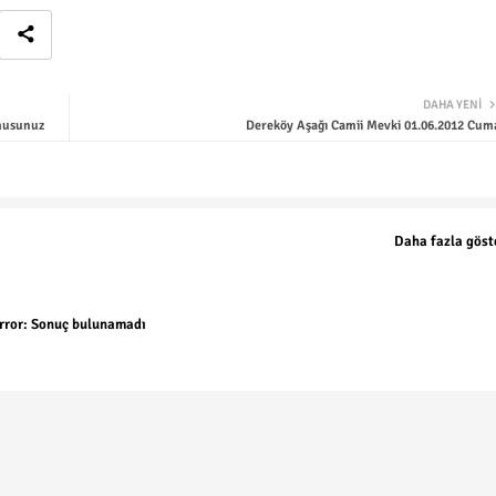
DAHA YENI
musunuz
Dereköy Aşağı Camii Mevki 01.06.2012 Cum
Daha fazla göst
rror:
Sonuç bulunamadı