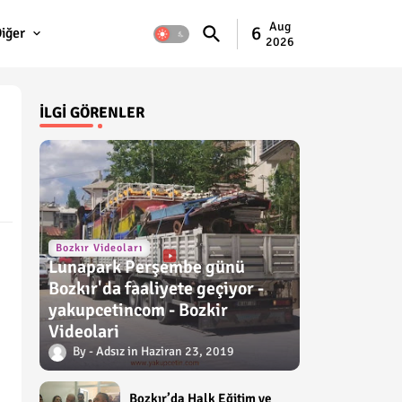
Aug
6
iğer
2026
İLGI GÖRENLER
Bozkır Videoları
Lunapark Perşembe günü
Bozkır'da faaliyete geçiyor -
yakupcetincom - Bozkir
Videolari
Adsız
Haziran 23, 2019
Bozkır’da Halk Eğitim ve