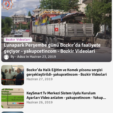
Bozkır Videoları
Lunapark Perşembe günü Bozkır'da faaliyete
geçiyor - yakupcetincom - Bozkir Videolari
Adsız
Haziran 23, 2019
Bozkır’da Halk Eğitim ve Komek yılsonu sergisi
gerçekleştirildi- yakupcetincom - Bozkir Videolari
Haziran 27, 2019
KeySmart Tv Merkezi Sistem Uydu Kurulum
Ayarları Video anlatım - yakupcetincom - Yakup
Çetin
Haziran 26, 2019