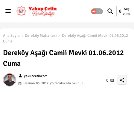
Aug
8
2026
Ana Sayfa
Dereköy Mahallesi
Dereköy Aşağı Camii Mevki 01.06.2012
Cuma
Dereköy Aşağı Camii Mevki 01.06.2012
Cuma
person
yakupcetincom
share
0
Haziran 05, 2012
0 dakikada okunur