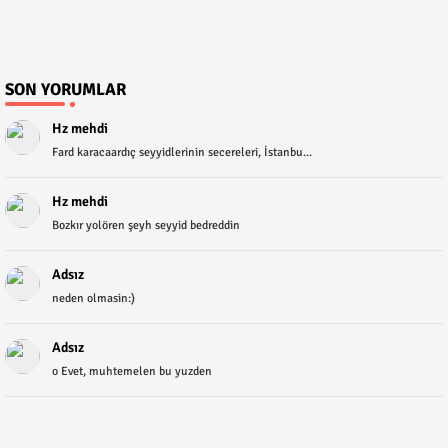
SON YORUMLAR
Hz mehdi
Fard karacaardıç seyyidlerinin secereleri, İstanbu...
Hz mehdi
Bozkır yolören şeyh seyyid bedreddin
Adsız
neden olmasin:)
Adsız
o Evet, muhtemelen bu yuzden