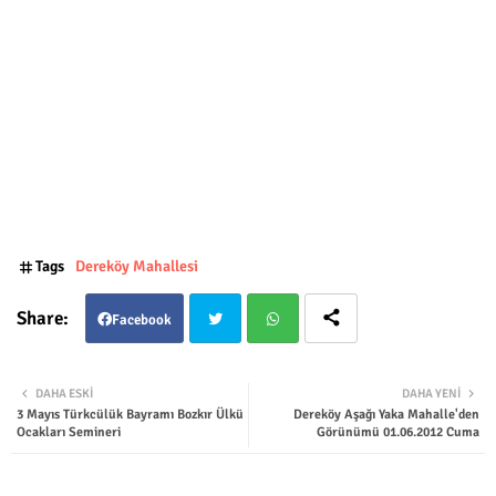
Tags
Dereköy Mahallesi
Facebook
Twit
Wha
DAHA ESKI
DAHA YENI
3 Mayıs Türkcülük Bayramı Bozkır Ülkü
Dereköy Aşağı Yaka Mahalle'den
ter
tsap
Ocakları Semineri
Görünümü 01.06.2012 Cuma
p