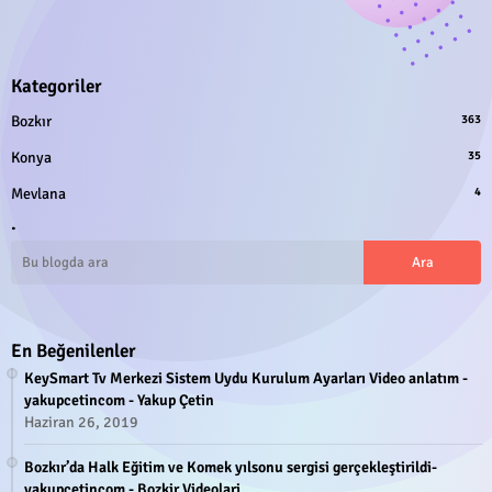
Kategoriler
Bozkır
363
Konya
35
Mevlana
4
.
En Beğenilenler
KeySmart Tv Merkezi Sistem Uydu Kurulum Ayarları Video anlatım -
yakupcetincom - Yakup Çetin
Haziran 26, 2019
Bozkır’da Halk Eğitim ve Komek yılsonu sergisi gerçekleştirildi-
yakupcetincom - Bozkir Videolari