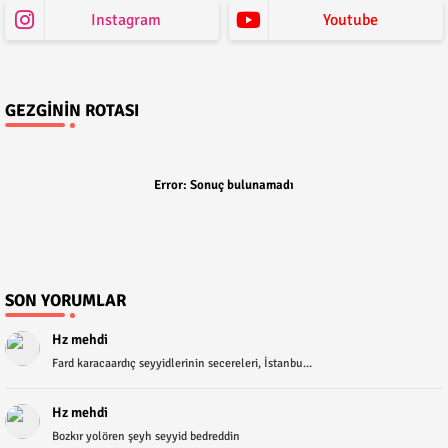
Instagram
Youtube
GEZGININ ROTASI
Error:
Sonuç bulunamadı
SON YORUMLAR
Hz mehdi
Fard karacaardıç seyyidlerinin secereleri, İstanbu...
Hz mehdi
Bozkır yolören şeyh seyyid bedreddin