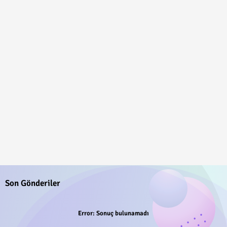
Son Gönderiler
Error:
Sonuç bulunamadı