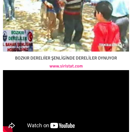
BOZKIR DERELIİER ŞENLİGİNDE DERELİLER OYNUYOR
www.siristat.com