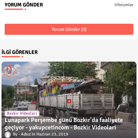
YORUM GÖNDER
0Yorumlar
Yorum Gönder (0)
İLGI GÖRENLER
Bozkır Videoları
Lunapark Perşembe günü Bozkır'da faaliyete
geçiyor - yakupcetincom - Bozkir Videolari
Adsız
Haziran 23, 2019