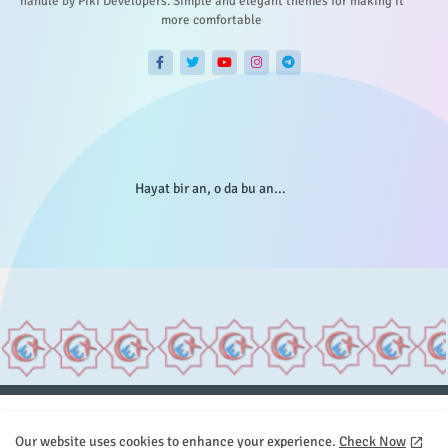
handle by Piki Developers. Simple and elegant themes for making it
more comfortable
Hayat bir an, o da bu an...
Anasayfa
Hakkımızda
Gizlilik Telif
İstatistikler
Our website uses cookies to enhance your experience.
Check Now
Sitemap
İletişim