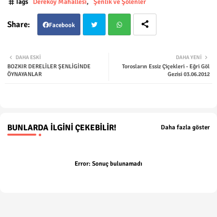
Tags
Dereköy Mahallesi
Şenlik ve Şölenler
Facebook
Twit
Wha
DAHA ESKI
DAHA YENI
BOZKIR DERELİLER ŞENLİGİNDE
Torosların Essiz Çiçekleri - Eğri Göl
ter
tsap
ÖYNAYANLAR
Gezisi 03.06.2012
p
BUNLARDA İLGINI ÇEKEBILIR!
Daha fazla göster
Error:
Sonuç bulunamadı