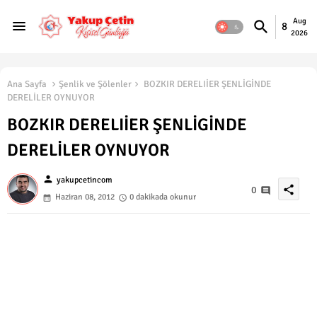
Aug
8
2026
Ana Sayfa
Şenlik ve Şölenler
BOZKIR DERELIİER ŞENLİGİNDE
DERELİLER OYNUYOR
BOZKIR DERELIİER ŞENLİGİNDE
DERELİLER OYNUYOR
person
yakupcetincom
share
0
Haziran 08, 2012
0 dakikada okunur