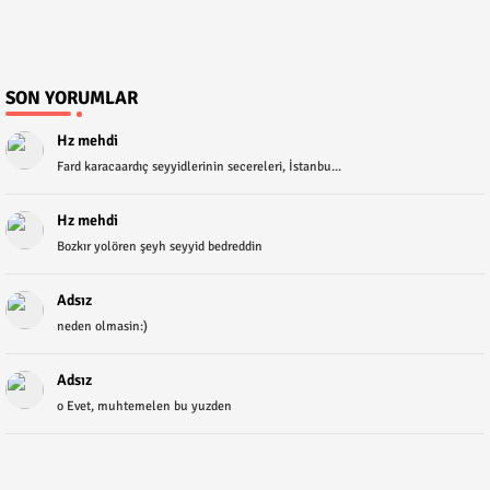
SON YORUMLAR
Hz mehdi
Fard karacaardıç seyyidlerinin secereleri, İstanbu...
Hz mehdi
Bozkır yolören şeyh seyyid bedreddin
Adsız
neden olmasin:)
Adsız
o Evet, muhtemelen bu yuzden