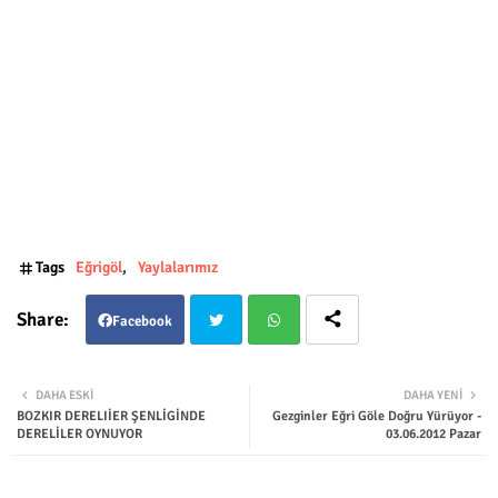
Tags
Eğrigöl
Yaylalarımız
Facebook
Twit
Wha
DAHA ESKI
DAHA YENI
BOZKIR DERELIİER ŞENLİGİNDE
Gezginler Eğri Göle Doğru Yürüyor -
ter
tsap
DERELİLER OYNUYOR
03.06.2012 Pazar
p