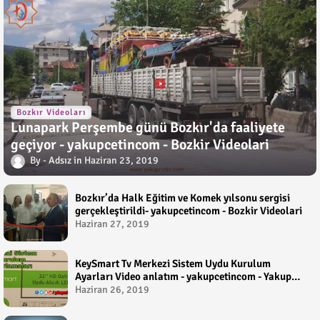
Bozkır Videoları
Lunapark Perşembe günü Bozkır'da faaliyete
geçiyor - yakupcetincom - Bozkir Videolari
Adsız
Haziran 23, 2019
Bozkır’da Halk Eğitim ve Komek yılsonu sergisi
gerçekleştirildi- yakupcetincom - Bozkir Videolari
Haziran 27, 2019
KeySmart Tv Merkezi Sistem Uydu Kurulum
Ayarları Video anlatım - yakupcetincom - Yakup
Çetin
Haziran 26, 2019