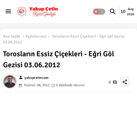
Aug
10
2026
Ana Sayfa
Yaylalarımız
Torosların Essiz Çiçekleri - Eğri Göl Gezisi
03.06.2012
Torosların Essiz Çiçekleri - Eğri Göl
Gezisi 03.06.2012
person
yakupcetincom
share
0
Haziran 08, 2012
0 dakikada okunur