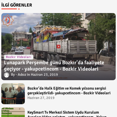
İLGI GÖRENLER
Bozkır Videoları
Lunapark Perşembe günü Bozkır'da faaliyete
geçiyor - yakupcetincom - Bozkir Videolari
Adsız
Haziran 23, 2019
Bozkır’da Halk Eğitim ve Komek yılsonu sergisi
gerçekleştirildi- yakupcetincom - Bozkir Videolari
Haziran 27, 2019
KeySmart Tv Merkezi Sistem Uydu Kurulum
Ayarları Video anlatım - yakupcetincom - Yakup