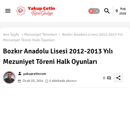
Aug
9
2026
Ana Sayfa
Mezuniyet Törenleri
Bozkır Anadolu Lisesi 2012-2013 Yılı
Mezuniyet Töreni Halk Oyunları
Bozkır Anadolu Lisesi 2012-2013 Yılı
Mezuniyet Töreni Halk Oyunları
person
yakupcetincom
share
0
Ocak 03, 2014
0 dakikada okunur