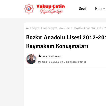
Gezi
Kelam
Ana Sayfa
Mezuniyet Törenleri
Bozkır Anadolu Lisesi 
Bozkır Anadolu Lisesi 2012-20
Kaymakam Konuşmaları
person
yakupcetincom
Ocak 03, 2014
0 dakikada okunur