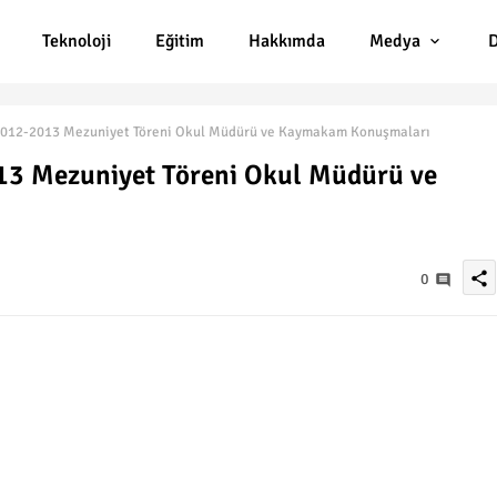
Teknoloji
Eğitim
Hakkımda
Medya
D
2012-2013 Mezuniyet Töreni Okul Müdürü ve Kaymakam Konuşmaları
13 Mezuniyet Töreni Okul Müdürü ve
share
0