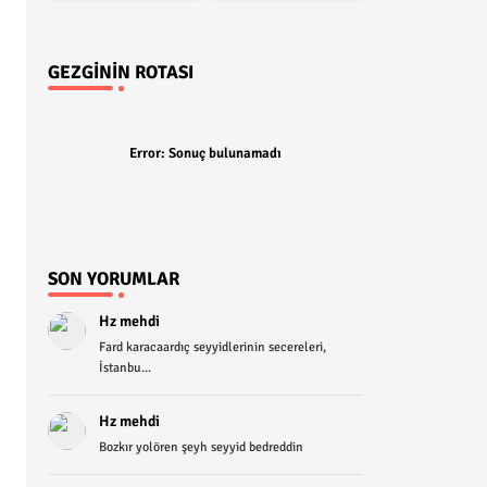
GEZGININ ROTASI
Error:
Sonuç bulunamadı
SON YORUMLAR
Hz mehdi
Fard karacaardıç seyyidlerinin secereleri,
İstanbu...
Hz mehdi
Bozkır yolören şeyh seyyid bedreddin