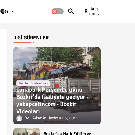
Aug
8
iğer
2026
İLGI GÖRENLER
Bozkır Videoları
Lunapark Perşembe günü
Bozkır'da faaliyete geçiyor -
yakupcetincom - Bozkir
Videolari
Adsız
Haziran 23, 2019
Bozkır’da Halk Eğitim ve