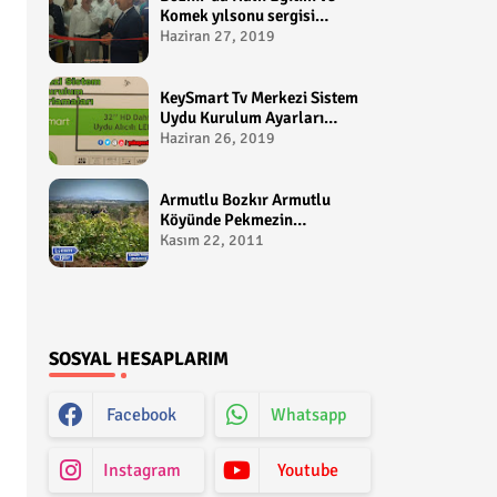
Komek yılsonu sergisi
gerçekleştirildi-
Haziran 27, 2019
yakupcetincom - Bozkir
Videolari
KeySmart Tv Merkezi Sistem
Uydu Kurulum Ayarları
Video anlatım -
Haziran 26, 2019
yakupcetincom - Yakup
Çetin
Armutlu Bozkır Armutlu
Köyünde Pekmezin
Hikayesi:Gezen Bilir Kontv
Kasım 22, 2011
SOSYAL HESAPLARIM
Facebook
Whatsapp
Instagram
Youtube