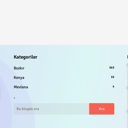
Kategoriler
Bozkır
363
Konya
35
Mevlana
4
.