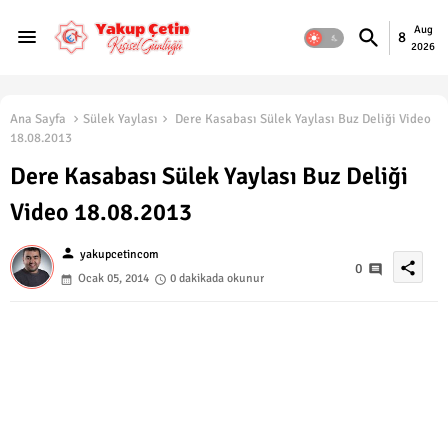
Aug
8
2026
Ana Sayfa
Sülek Yaylası
Dere Kasabası Sülek Yaylası Buz Deliği Video
18.08.2013
Dere Kasabası Sülek Yaylası Buz Deliği
Video 18.08.2013
person
yakupcetincom
share
0
Ocak 05, 2014
0 dakikada okunur