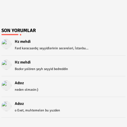
SON YORUMLAR
Hz mehdi
Fard karacaardıç seyyidlerinin secereleri, İstanbu...
Hz mehdi
Bozkır yolören şeyh seyyid bedreddin
Adsız
neden olmasin:)
Adsız
o Evet, muhtemelen bu yuzden