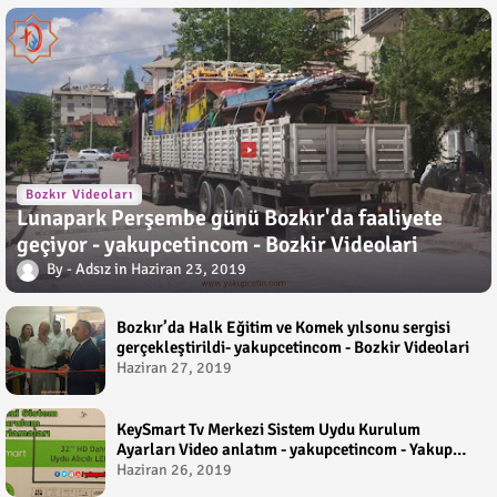
Bozkır Videoları
Lunapark Perşembe günü Bozkır'da faaliyete
geçiyor - yakupcetincom - Bozkir Videolari
Adsız
Haziran 23, 2019
Bozkır’da Halk Eğitim ve Komek yılsonu sergisi
gerçekleştirildi- yakupcetincom - Bozkir Videolari
Haziran 27, 2019
KeySmart Tv Merkezi Sistem Uydu Kurulum
Ayarları Video anlatım - yakupcetincom - Yakup
Çetin
Haziran 26, 2019