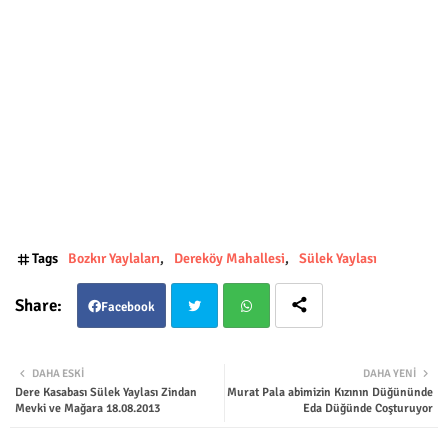
Tags
Bozkır Yaylaları
Dereköy Mahallesi
Sülek Yaylası
Facebook
Twit
Wha
DAHA ESKI
DAHA YENI
Dere Kasabası Sülek Yaylası Zindan
Murat Pala abimizin Kızının Düğününde
ter
tsap
Mevki ve Mağara 18.08.2013
Eda Düğünde Coşturuyor
p