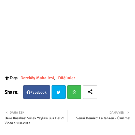
Tags
Dereköy Mahallesi
Düğünler
Facebook
Twit
Wha
DAHA ESKI
DAHA YENI
Dere Kasabası Sülek Yaylası Buz Deliği
Senai Demirci La tahzen - Üzülme!
ter
tsap
Video 18.08.2013
p