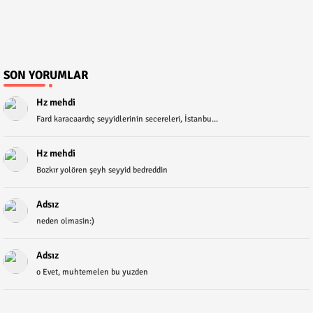
SON YORUMLAR
Hz mehdi
Fard karacaardıç seyyidlerinin secereleri, İstanbu...
Hz mehdi
Bozkır yolören şeyh seyyid bedreddin
Adsız
neden olmasin:)
Adsız
o Evet, muhtemelen bu yuzden