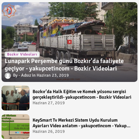
Bozkır Videoları
Lunapark Perşembe günü Bozkır'da faaliyete
geçiyor - yakupcetincom - Bozkir Videolari
Adsız
Haziran 23, 2019
Bozkır’da Halk Eğitim ve Komek yılsonu sergisi
gerçekleştirildi- yakupcetincom - Bozkir Videolari
Haziran 27, 2019
KeySmart Tv Merkezi Sistem Uydu Kurulum
Ayarları Video anlatım - yakupcetincom - Yakup
Çetin
Haziran 26, 2019