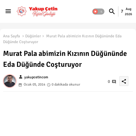
Aug
7
2026
Ana Sayfa
Düğünler
Murat Pala abimizin Kızının Düğününde Eda
Düğünde Coşturuyor
Murat Pala abimizin Kızının Düğününde
Eda Düğünde Coşturuyor
person
yakupcetincom
share
0
Ocak 05, 2014
0 dakikada okunur