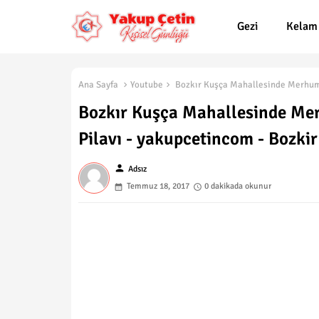
Gezi
Kelam
Ana Sayfa
Youtube
Bozkır Kuşça Mahallesinde Merhume 
Bozkır Kuşça Mahallesinde Mer
Pilavı - yakupcetincom - Bozkir
person
Adsız
Temmuz 18, 2017
0 dakikada okunur