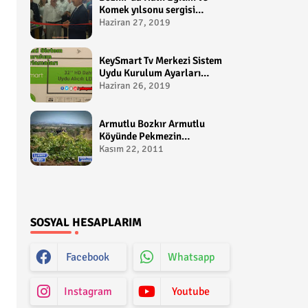
Komek yılsonu sergisi
gerçekleştirildi-
Haziran 27, 2019
yakupcetincom - Bozkir
Videolari
KeySmart Tv Merkezi Sistem
Uydu Kurulum Ayarları
Video anlatım -
Haziran 26, 2019
yakupcetincom - Yakup
Çetin
Armutlu Bozkır Armutlu
Köyünde Pekmezin
Hikayesi:Gezen Bilir Kontv
Kasım 22, 2011
SOSYAL HESAPLARIM
Facebook
Whatsapp
Instagram
Youtube