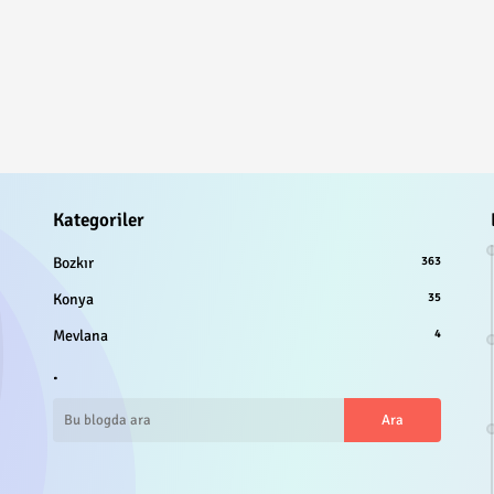
Kategoriler
Bozkır
363
Konya
35
Mevlana
4
.