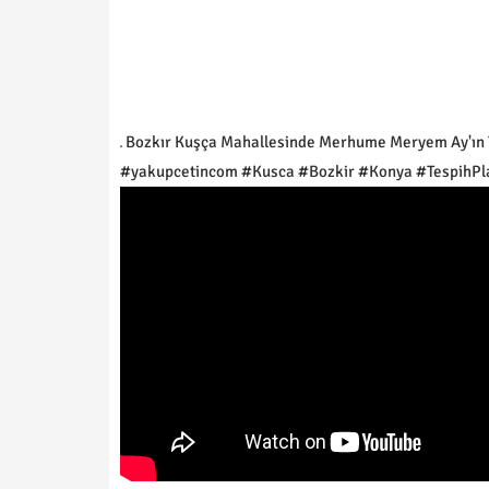
Bozkır Kuşça Mahallesinde Merhume Meryem Ay'ın Tes
#yakupcetincom #Kusca #Bozkir #Konya #TespihPl