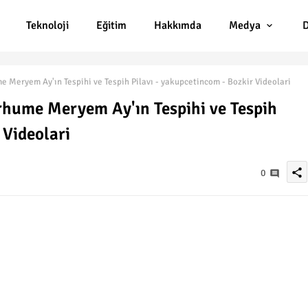
Teknoloji
Eğitim
Hakkımda
Medya
D
Meryem Ay'ın Tespihi ve Tespih Pilavı - yakupcetincom - Bozkir Videolari
hume Meryem Ay'ın Tespihi ve Tespih
 Videolari
share
0