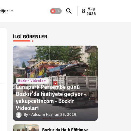
Aug
8
iğer
2026
İLGI GÖRENLER
Bozkır Videoları
Lunapark Perşembe günü
Bozkır'da faaliyete geçiyor -
yakupcetincom - Bozkir
Videolari
Adsız
Haziran 23, 2019
Bozkır’da Halk Eğitim ve