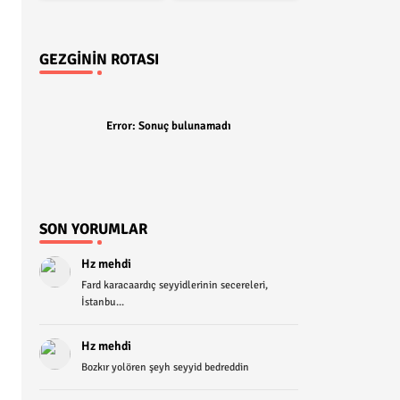
GEZGININ ROTASI
Error:
Sonuç bulunamadı
SON YORUMLAR
Hz mehdi
Fard karacaardıç seyyidlerinin secereleri,
İstanbu...
Hz mehdi
Bozkır yolören şeyh seyyid bedreddin