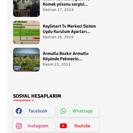
Komek yılsonu sergisi
gerçekleştirildi-
Haziran 27, 2019
yakupcetincom - Bozkir
Videolari
KeySmart Tv Merkezi Sistem
Uydu Kurulum Ayarları
Video anlatım -
Haziran 26, 2019
yakupcetincom - Yakup
Çetin
Armutlu Bozkır Armutlu
Köyünde Pekmezin
Hikayesi:Gezen Bilir Kontv
Kasım 22, 2011
SOSYAL HESAPLARIM
Facebook
Whatsapp
Instagram
Youtube