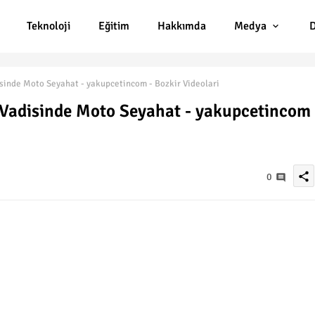
Teknoloji
Eğitim
Hakkımda
Medya
D
inde Moto Seyahat - yakupcetincom - Bozkir Videolari
Vadisinde Moto Seyahat - yakupcetincom 
share
0