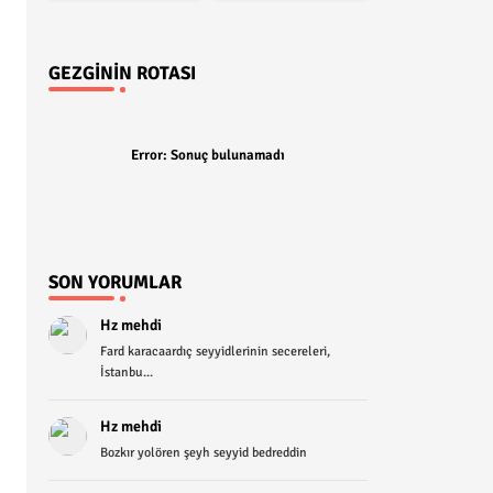
GEZGININ ROTASI
Error:
Sonuç bulunamadı
SON YORUMLAR
Hz mehdi
Fard karacaardıç seyyidlerinin secereleri,
İstanbu...
Hz mehdi
Bozkır yolören şeyh seyyid bedreddin