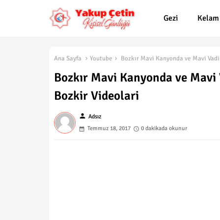
Gezi
Kelam
Ana Sayfa
Youtube
Bozkır Mavi Kanyonda ve Mavi Vadis
Bozkır Mavi Kanyonda ve Mavi 
Bozkir Videolari
person
Adsız
Temmuz 18, 2017
0 dakikada okunur