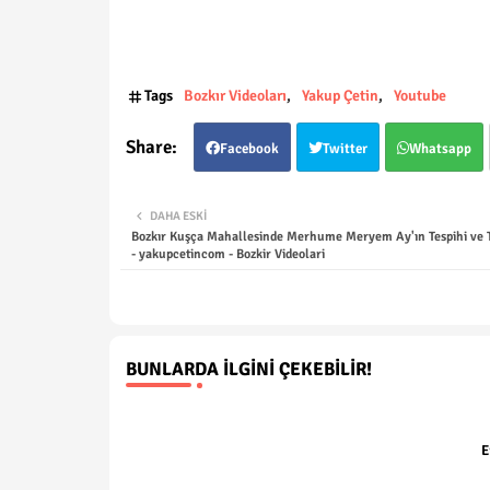
Tags
Bozkır Videoları
Yakup Çetin
Youtube
Facebook
Twitter
Whatsapp
DAHA ESKI
Bozkır Kuşça Mahallesinde Merhume Meryem Ay'ın Tespihi ve T
- yakupcetincom - Bozkir Videolari
BUNLARDA İLGINI ÇEKEBILIR!
E