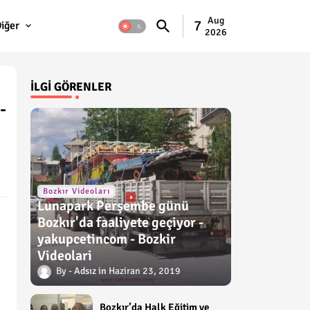
Aug
7
iğer
2026
İLGI GÖRENLER
-
Bozkır Videoları
Lunapark Perşembe günü
Bozkır'da faaliyete geçiyor -
yakupcetincom - Bozkir
Videolari
Adsız
Haziran 23, 2019
Bozkır’da Halk Eğitim ve