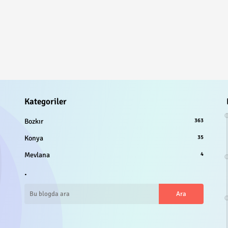
Kategoriler
Bozkır
363
Konya
35
Mevlana
4
.