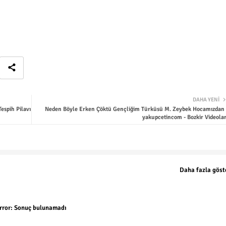
DAHA YENI
espih Pilavı
Neden Böyle Erken Çöktü Gençliğim Türküsü M. Zeybek Hocamızdan 
yakupcetincom - Bozkir Videolar
Daha fazla göst
rror:
Sonuç bulunamadı