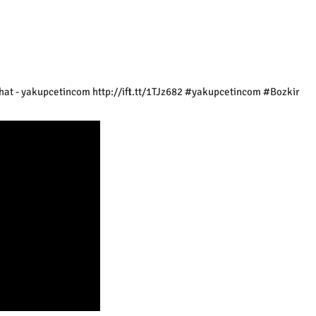
at - yakupcetincom http://ift.tt/1TJz682 #yakupcetincom #Bozkir