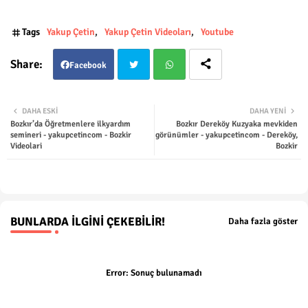
Tags
Yakup Çetin
Yakup Çetin Videoları
Youtube
Facebook
Twit
Wha
DAHA ESKI
DAHA YENI
Bozkır’da Öğretmenlere ilkyardım
Bozkır Dereköy Kuzyaka mevkiden
ter
tsap
semineri - yakupcetincom - Bozkir
görünümler - yakupcetincom - Dereköy,
Videolari
Bozkir
p
BUNLARDA İLGINI ÇEKEBILIR!
Daha fazla göster
Error:
Sonuç bulunamadı