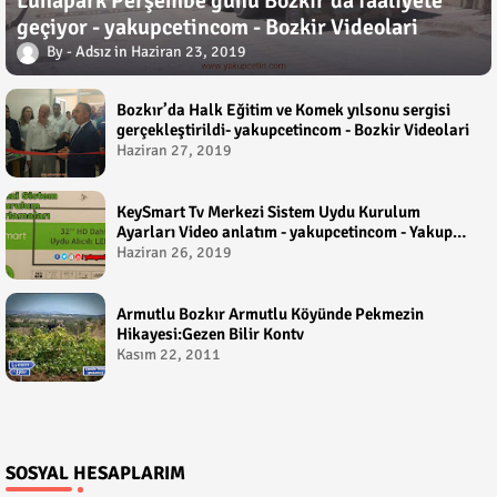
Lunapark Perşembe günü Bozkır'da faaliyete
geçiyor - yakupcetincom - Bozkir Videolari
Adsız
Haziran 23, 2019
Bozkır’da Halk Eğitim ve Komek yılsonu sergisi
gerçekleştirildi- yakupcetincom - Bozkir Videolari
Haziran 27, 2019
KeySmart Tv Merkezi Sistem Uydu Kurulum
Ayarları Video anlatım - yakupcetincom - Yakup
Çetin
Haziran 26, 2019
Armutlu Bozkır Armutlu Köyünde Pekmezin
Hikayesi:Gezen Bilir Kontv
Kasım 22, 2011
SOSYAL HESAPLARIM