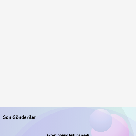
Son Gönderiler
Error:
Sonuç bulunamadı