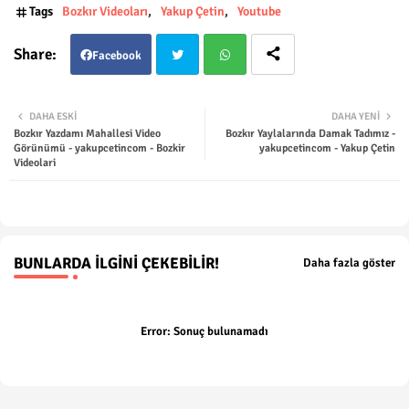
Tags
Bozkır Videoları
Yakup Çetin
Youtube
Facebook
Twit
Wha
DAHA ESKI
DAHA YENI
Bozkır Yazdamı Mahallesi Video
Bozkır Yaylalarında Damak Tadımız -
ter
tsap
Görünümü - yakupcetincom - Bozkir
yakupcetincom - Yakup Çetin
Videolari
p
BUNLARDA İLGINI ÇEKEBILIR!
Daha fazla göster
Error:
Sonuç bulunamadı