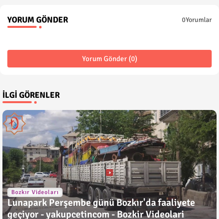
YORUM GÖNDER
0Yorumlar
Yorum Gönder (0)
İLGI GÖRENLER
Bozkır Videoları
Lunapark Perşembe günü Bozkır'da faaliyete
geçiyor - yakupcetincom - Bozkir Videolari