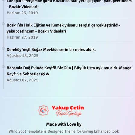
Lunapark Perşembe günü Bozkır'da faaliyete geçiyor - yakupcetincom
- Bozkir Videolari
Haziran 23, 2019
Bozkır’da Halk Eğitim ve Komek yılsonu sergisi gerçekleştirildi-
yakupcetincom - Bozkir Videolari
Haziran 27, 2019
Dereköy Yeşil Boğaz Mevkide serin bir nefes aldık.
Ağustos 18, 2025
Babamla Dağ Evinde Keyifli Bir Gün | Büyük Usta uykuyu aldı. Mangal
Keyfi ve Sohbetler 🌿🔥
Ağustos 07, 2025
Made with Love by
Wind Spot Template is Designed Theme for Giving Enhanced look