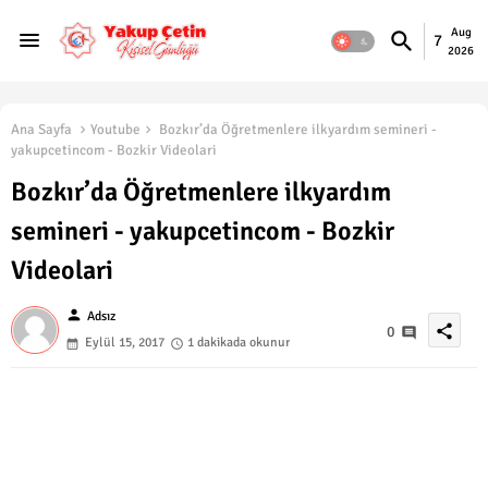
Aug
7
2026
Ana Sayfa
Youtube
Bozkır’da Öğretmenlere ilkyardım semineri -
yakupcetincom - Bozkir Videolari
Bozkır’da Öğretmenlere ilkyardım
semineri - yakupcetincom - Bozkir
Videolari
person
Adsız
share
0
Eylül 15, 2017
1 dakikada okunur