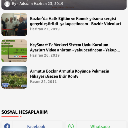
Adsız
Haziran 23, 2019
Bozkır’da Halk Eğitim ve Komek yılsonu sergisi
gerçekleştirildi- yakupcetincom - Bozkir Videolari
Haziran 27, 2019
KeySmart Tv Merkezi Sistem Uydu Kurulum
Ayarları Video anlatım - yakupcetincom - Yakup
Çetin
Haziran 26, 2019
Armutlu Bozkır Armutlu Köyünde Pekmezin
Hikayesi:Gezen Bilir Kontv
Kasım 22, 2011
SOSYAL HESAPLARIM
Facebook
Whatsapp