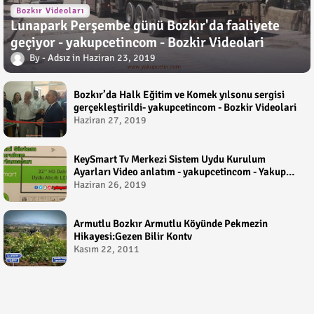
Bozkır Videoları
Lunapark Perşembe günü Bozkır'da faaliyete
geçiyor - yakupcetincom - Bozkir Videolari
Adsız
Haziran 23, 2019
Bozkır’da Halk Eğitim ve Komek yılsonu sergisi
gerçekleştirildi- yakupcetincom - Bozkir Videolari
Haziran 27, 2019
KeySmart Tv Merkezi Sistem Uydu Kurulum
Ayarları Video anlatım - yakupcetincom - Yakup
Çetin
Haziran 26, 2019
Armutlu Bozkır Armutlu Köyünde Pekmezin
Hikayesi:Gezen Bilir Kontv
Kasım 22, 2011