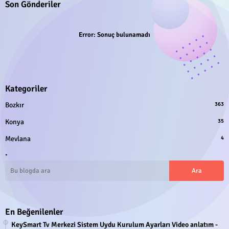
Son Gönderiler
Error:
Sonuç bulunamadı
Kategoriler
Bozkır
363
Konya
35
Mevlana
4
.
En Beğenilenler
KeySmart Tv Merkezi Sistem Uydu Kurulum Ayarları Video anlatım -