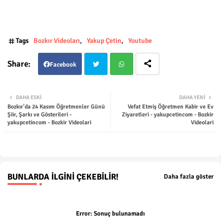
Tags
Bozkır Videoları
Yakup Çetin
Youtube
Facebook
Twit
Wha
DAHA ESKI
DAHA YENI
Bozkır'da 24 Kasım Öğretmenler Günü
Vefat Etmiş Öğretmen Kabir ve Ev
ter
tsap
Şiir, Şarkı ve Gösterileri -
Ziyaretleri - yakupcetincom - Bozkir
yakupcetincom - Bozkir Videolari
Videolari
p
BUNLARDA İLGINI ÇEKEBILIR!
Daha fazla göster
Error:
Sonuç bulunamadı