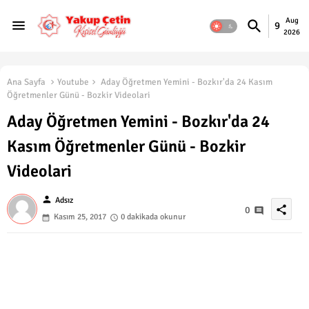
Aug
9
2026
Ana Sayfa
Youtube
Aday Öğretmen Yemini - Bozkır'da 24 Kasım
Öğretmenler Günü - Bozkir Videolari
Aday Öğretmen Yemini - Bozkır'da 24
Kasım Öğretmenler Günü - Bozkir
Videolari
person
Adsız
share
0
Kasım 25, 2017
0 dakikada okunur