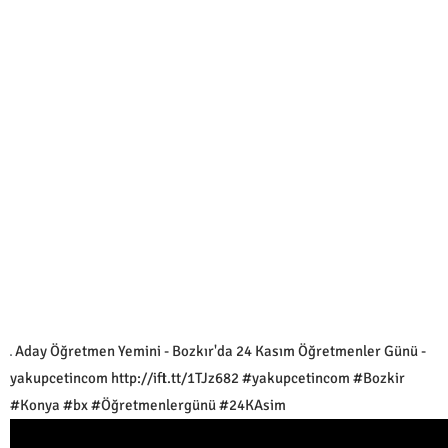
Aday Öğretmen Yemini - Bozkır'da 24 Kasım Öğretmenler Günü -
yakupcetincom http://ift.tt/1TJz682 #yakupcetincom #Bozkir
#Konya #bx #Öğretmenlergünü #24KAsim