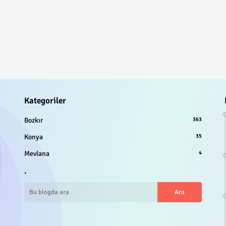
Kategoriler
Bozkır
363
Konya
35
Mevlana
4
.