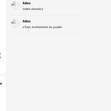
Adsız
neden olmasin:)
Adsız
o Evet, muhtemelen bu yuzden
r
i
er