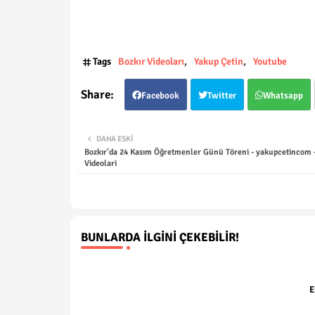
Tags
Bozkır Videoları
Yakup Çetin
Youtube
Facebook
Twitter
Whatsapp
DAHA ESKI
Bozkır'da 24 Kasım Öğretmenler Günü Töreni - yakupcetincom -
Videolari
BUNLARDA İLGINI ÇEKEBILIR!
E