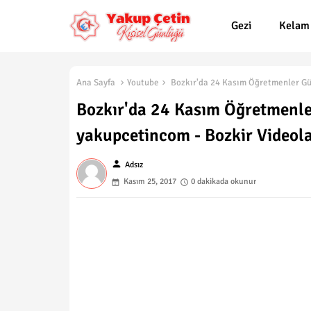
Gezi
Kelam
Ana Sayfa
Youtube
Bozkır'da 24 Kasım Öğretmenler Günü
Bozkır'da 24 Kasım Öğretmenler 
yakupcetincom - Bozkir Videola
person
Adsız
Kasım 25, 2017
0 dakikada okunur