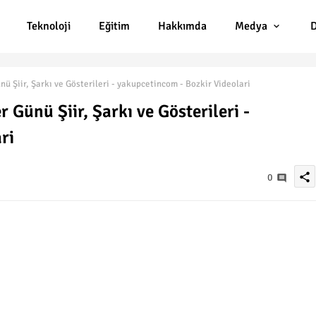
Teknoloji
Eğitim
Hakkımda
Medya
D
 Şiir, Şarkı ve Gösterileri - yakupcetincom - Bozkir Videolari
Günü Şiir, Şarkı ve Gösterileri -
ri
share
0