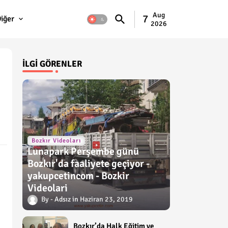
Aug
7
iğer
2026
İLGI GÖRENLER
Bozkır Videoları
Lunapark Perşembe günü
Bozkır'da faaliyete geçiyor -
yakupcetincom - Bozkir
Videolari
Adsız
Haziran 23, 2019
Bozkır’da Halk Eğitim ve