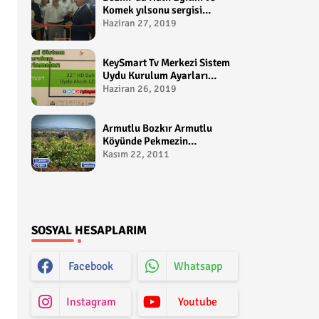
Komek yılsonu sergisi
gerçekleştirildi-
Haziran 27, 2019
yakupcetincom - Bozkir
Videolari
KeySmart Tv Merkezi Sistem
Uydu Kurulum Ayarları
Video anlatım -
Haziran 26, 2019
yakupcetincom - Yakup
Çetin
Armutlu Bozkır Armutlu
Köyünde Pekmezin
Hikayesi:Gezen Bilir Kontv
Kasım 22, 2011
SOSYAL HESAPLARIM
Facebook
Whatsapp
Instagram
Youtube