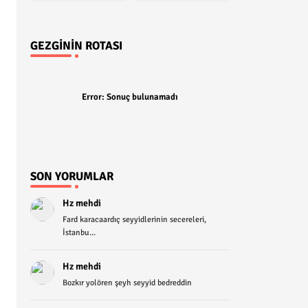
GEZGININ ROTASI
Error:
Sonuç bulunamadı
SON YORUMLAR
Hz mehdi
Fard karacaardıç seyyidlerinin secereleri,
İstanbu...
Hz mehdi
Bozkır yolören şeyh seyyid bedreddin