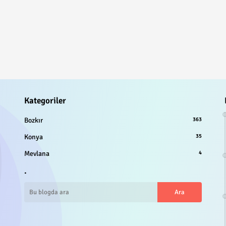
Kategoriler
Bozkır
363
Konya
35
Mevlana
4
.