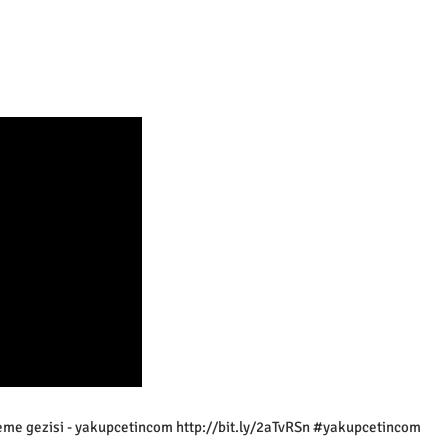
eme gezisi - yakupcetincom http://bit.ly/2aTvRSn #yakupcetincom