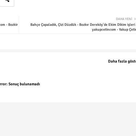
DAHA YENI
com - Bozkir
Bahçe Çapaladık, Çizi Düzdük - Bozkır Dereköy'de Ekim Dikim işleri 
yakupcetincom - Yakup Çeti
Daha fazla göst
rror:
Sonuç bulunamadı