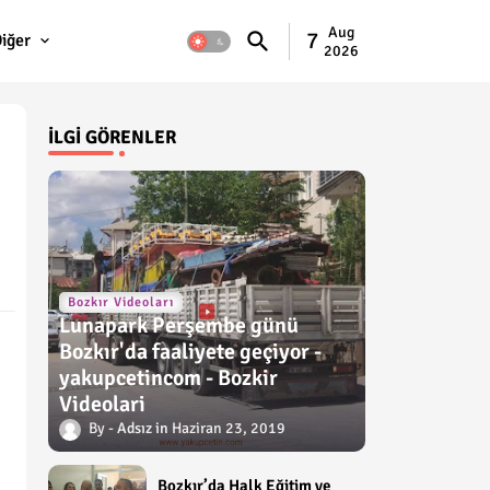
Aug
7
iğer
2026
İLGI GÖRENLER
Bozkır Videoları
Lunapark Perşembe günü
Bozkır'da faaliyete geçiyor -
yakupcetincom - Bozkir
Videolari
Adsız
Haziran 23, 2019
Bozkır’da Halk Eğitim ve