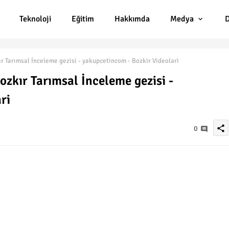
Teknoloji
Eğitim
Hakkımda
Medya
D
 Tarımsal İnceleme gezisi - yakupcetincom - Bozkir Videolari
zkır Tarımsal İnceleme gezisi -
ri
share
0