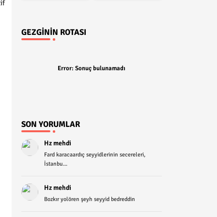
if
GEZGININ ROTASI
Error:
Sonuç bulunamadı
SON YORUMLAR
Hz mehdi
Fard karacaardıç seyyidlerinin secereleri,
İstanbu...
Hz mehdi
Bozkır yolören şeyh seyyid bedreddin