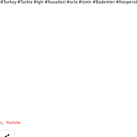
#Turkey #Turkie #igtr #Kusadasi #urla #izmir #Bademler #Kooperat
n
Youtube