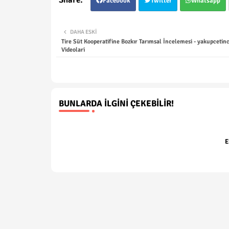
Facebook
Twitter
Whatsapp
DAHA ESKI
Tire Süt Kooperatifine Bozkır Tarımsal İncelemesi - yakupcetin
Videolari
BUNLARDA İLGINI ÇEKEBILIR!
E