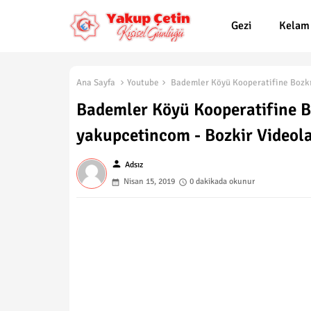
Gezi
Kelam
Ana Sayfa
Youtube
Bademler Köyü Kooperatifine Bozkır
Bademler Köyü Kooperatifine Bo
yakupcetincom - Bozkir Videola
person
Adsız
Nisan 15, 2019
0 dakikada okunur