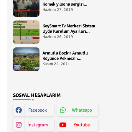
Komek yılsonu sergisi
gerçekleştirildi-
Haziran 27, 2019
yakupcetincom - Bozkir
Videolari
KeySmart Tv Merkezi Sistem
Uydu Kurulum Ayarları
Video anlatım -
Haziran 26, 2019
yakupcetincom - Yakup
Çetin
Armutlu Bozkır Armutlu
Köyünde Pekmezin
Hikayesi:Gezen Bilir Kontv
Kasım 22, 2011
SOSYAL HESAPLARIM
Facebook
Whatsapp
Instagram
Youtube