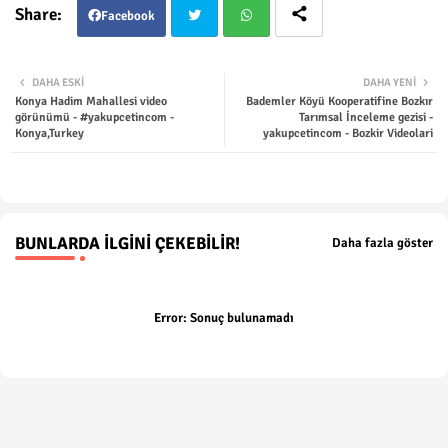
Facebook
Twit
Wha
DAHA ESKI
DAHA YENI
Konya Hadim Mahallesi video
Bademler Köyü Kooperatifine Bozkır
ter
tsap
görünümü - #yakupcetincom -
Tarımsal İnceleme gezisi -
Konya,Turkey
yakupcetincom - Bozkir Videolari
p
BUNLARDA İLGINI ÇEKEBILIR!
Daha fazla göster
Error:
Sonuç bulunamadı