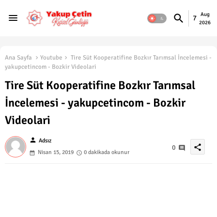
Aug
7
2026
Ana Sayfa
Youtube
Tire Süt Kooperatifine Bozkır Tarımsal İncelemesi -
yakupcetincom - Bozkir Videolari
Tire Süt Kooperatifine Bozkır Tarımsal
İncelemesi - yakupcetincom - Bozkir
Videolari
person
Adsız
share
0
Nisan 15, 2019
0 dakikada okunur