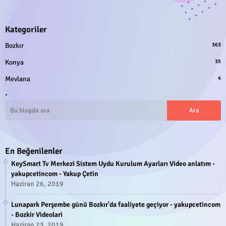
Kategoriler
Bozkır
363
Konya
35
Mevlana
4
.
En Beğenilenler
KeySmart Tv Merkezi Sistem Uydu Kurulum Ayarları Video anlatım -
yakupcetincom - Yakup Çetin
Haziran 26, 2019
Lunapark Perşembe günü Bozkır'da faaliyete geçiyor - yakupcetincom
- Bozkir Videolari
Haziran 23, 2019