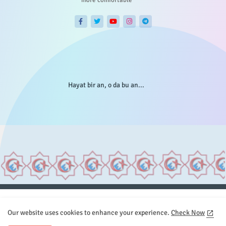
Hayat bir an, o da bu an...
Anasayfa
Hakkımızda
Gizlilik Telif
İstatistikler
Our website uses cookies to enhance your experience.
Check Now
Sitemap
İletişim