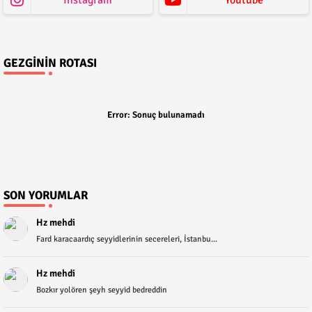
GEZGININ ROTASI
Error:
Sonuç bulunamadı
SON YORUMLAR
Hz mehdi
Fard karacaardıç seyyidlerinin secereleri, İstanbu...
Hz mehdi
Bozkır yolören şeyh seyyid bedreddin