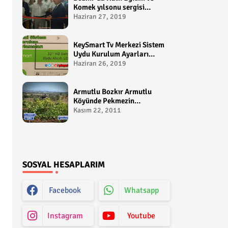
Komek yılsonu sergisi
gerçekleştirildi-
Haziran 27, 2019
yakupcetincom - Bozkir
Videolari
KeySmart Tv Merkezi Sistem
Uydu Kurulum Ayarları
Video anlatım -
Haziran 26, 2019
yakupcetincom - Yakup
Çetin
Armutlu Bozkır Armutlu
Köyünde Pekmezin
Hikayesi:Gezen Bilir Kontv
Kasım 22, 2011
SOSYAL HESAPLARIM
Facebook
Whatsapp
Instagram
Youtube