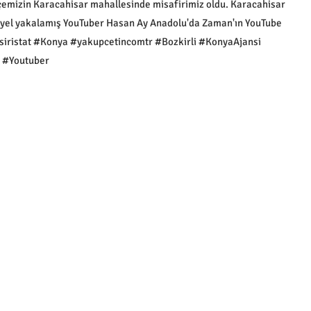
ilçemizin Karacahisar mahallesinde misafirimiz oldu. Karacahisar
iyel yakalamış YouTuber Hasan Ay Anadolu'da Zaman'ın YouTube
siristat #Konya #yakupcetincomtr #Bozkirli #KonyaAjansi
 #Youtuber