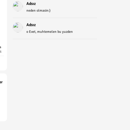
Adsız
neden olmasin:)
Adsız
o Evet, muhtemelen bu yuzden
a
i
er