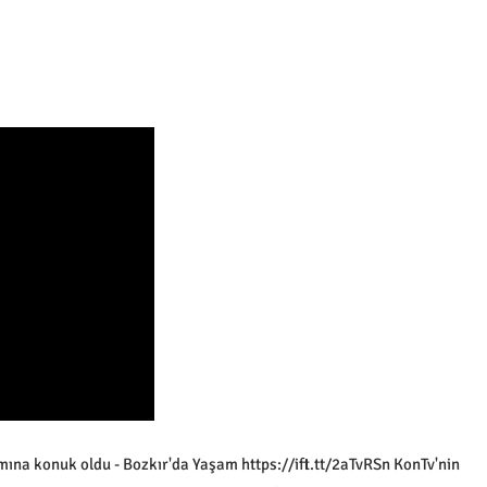
a konuk oldu - Bozkır'da Yaşam https://ift.tt/2aTvRSn KonTv'nin