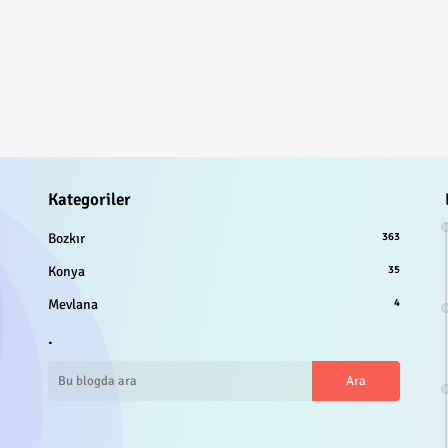
Kategoriler
Bozkır
363
Konya
35
Mevlana
4
.