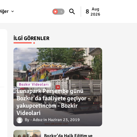
Aug
8
iğer
2026
İLGI GÖRENLER
Bozkır Videoları
Lunapark Perşembe günü
Bozkır'da faaliyete geçiyor -
yakupcetincom - Bozkir
Videolari
Adsız
Haziran 23, 2019
Bozkır’da Halk Eğitim ve