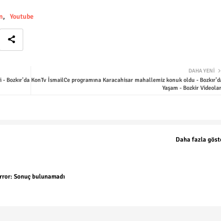
n
Youtube
DAHA YENI
- Bozkır'da
KonTv İsmailCe programına Karacahisar mahallemiz konuk oldu - Bozkır'd
Yaşam - Bozkir Videolar
Daha fazla göst
rror:
Sonuç bulunamadı