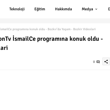
Teknoloji
Eğitim
Hakkımda
Medya
D
mailCe programına konuk oldu - Bozkır'da Yaşam - Bozkir Videolari
nTv İsmailCe programına konuk oldu -
ari
share
0