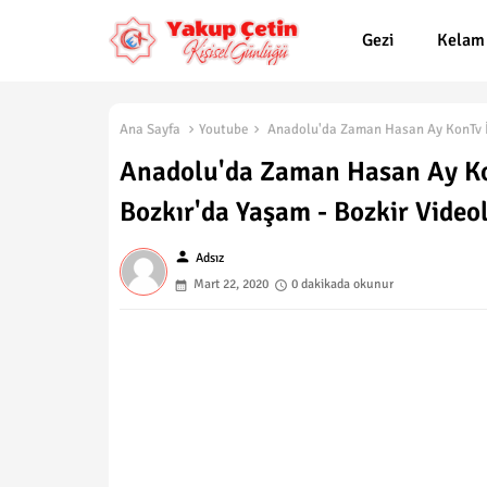
Gezi
Kelam
Ana Sayfa
Youtube
Anadolu'da Zaman Hasan Ay KonTv İs
Anadolu'da Zaman Hasan Ay Ko
Bozkır'da Yaşam - Bozkir Videol
person
Adsız
Mart 22, 2020
0 dakikada okunur