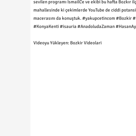
sevilen programı İsmailCe ve ekibi bu hafta Bozkır 
mahallesinde ki çekimlerde YouTube de ciddi potans
macerasını da konuştuk. #yakupcetincom #Bozkir #
#KonyaKenti #isauria #AnadoludaZaman #HasanAy
Videoyu Yükleyen: Bozkir Videolari