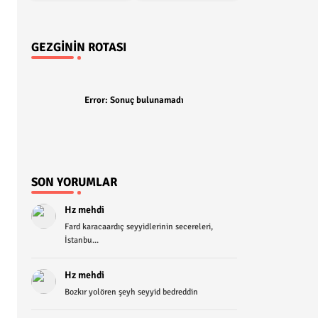
GEZGININ ROTASI
Error:
Sonuç bulunamadı
SON YORUMLAR
Hz mehdi
Fard karacaardıç seyyidlerinin secereleri,
İstanbu...
Hz mehdi
Bozkır yolören şeyh seyyid bedreddin