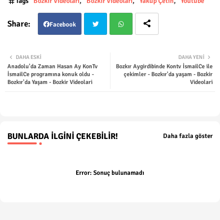
Tags
Bozkır Videoları
Bozkir Videolari
Yakup Çetin
Youtube
Facebook
Twit
Wha
DAHA ESKI
DAHA YENI
Anadolu'da Zaman Hasan Ay KonTv
Bozkır Aygirdibinde Kontv İsmailCe ile
ter
tsap
İsmailCe programına konuk oldu -
çekimler - Bozkır'da yaşam - Bozkir
Bozkır'da Yaşam - Bozkir Videolari
Videolari
p
BUNLARDA İLGINI ÇEKEBILIR!
Daha fazla göster
Error:
Sonuç bulunamadı