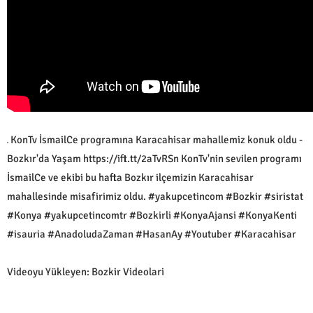
KonTv İsmailCe programına Karacahisar mahallemiz konuk oldu -
Bozkır'da Yaşam https://ift.tt/2aTvRSn KonTv'nin sevilen programı
İsmailCe ve ekibi bu hafta Bozkır ilçemizin Karacahisar
mahallesinde misafirimiz oldu. #yakupcetincom #Bozkir #siristat
#Konya #yakupcetincomtr #Bozkirli #KonyaAjansi #KonyaKenti
#isauria #AnadoludaZaman #HasanAy #Youtuber #Karacahisar
Videoyu Yükleyen: Bozkir Videolari