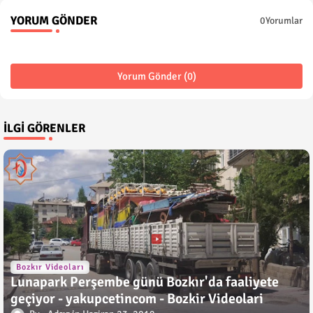
YORUM GÖNDER
0Yorumlar
Yorum Gönder (0)
İLGI GÖRENLER
Bozkır Videoları
Lunapark Perşembe günü Bozkır'da faaliyete
geçiyor - yakupcetincom - Bozkir Videolari