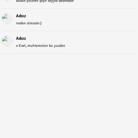
Bozkır yolören şeyh seyyid bedreddin
Adsız
neden olmasin:)
Adsız
o Evet, muhtemelen bu yuzden