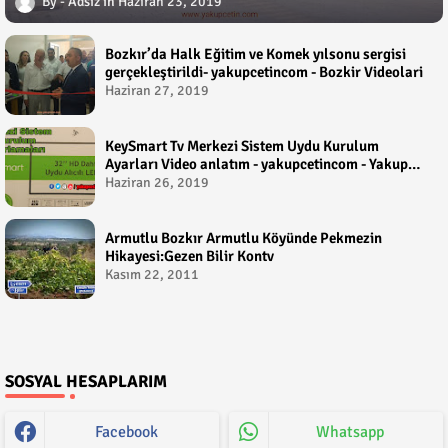
Adsız
Haziran 23, 2019
Bozkır’da Halk Eğitim ve Komek yılsonu sergisi
gerçekleştirildi- yakupcetincom - Bozkir Videolari
Haziran 27, 2019
KeySmart Tv Merkezi Sistem Uydu Kurulum
Ayarları Video anlatım - yakupcetincom - Yakup
Çetin
Haziran 26, 2019
Armutlu Bozkır Armutlu Köyünde Pekmezin
Hikayesi:Gezen Bilir Kontv
Kasım 22, 2011
SOSYAL HESAPLARIM
Facebook
Whatsapp