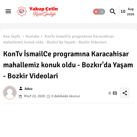
Aug
10
2026
Ana Sayfa
Youtube
KonTv İsmailCe programına Karacahisar
mahallemiz konuk oldu - Bozkır'da Yaşam - Bozkir Videolari
KonTv İsmailCe programına Karacahisar
mahallemiz konuk oldu - Bozkır'da Yaşam
- Bozkir Videolari
person
Adsız
share
0
Mart 22, 2020
0 dakikada okunur