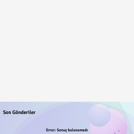
Son Gönderiler
Error:
Sonuç bulunamadı