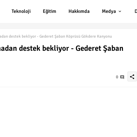
Teknoloji
Eğitim
Hakkımda
Medya
D
adan destek bekliyor - Gederet Şaban Köprüsü Gökdere Kanyonu
adan destek bekliyor - Gederet Şaban
share
0