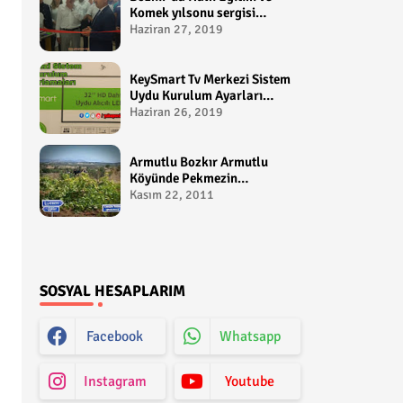
Komek yılsonu sergisi
gerçekleştirildi-
Haziran 27, 2019
yakupcetincom - Bozkir
Videolari
KeySmart Tv Merkezi Sistem
Uydu Kurulum Ayarları
Video anlatım -
Haziran 26, 2019
yakupcetincom - Yakup
Çetin
Armutlu Bozkır Armutlu
Köyünde Pekmezin
Hikayesi:Gezen Bilir Kontv
Kasım 22, 2011
SOSYAL HESAPLARIM
Facebook
Whatsapp
Instagram
Youtube