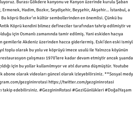
 oluyoruz. Burası Gökdere kanyonu ve Kanyon üzerinde kurulu Şaban
rmenek, Hadim, Bozkır, Seydişehir, Beyşehir, Akşehir... İstanbul, a
. Bu köprü Bozkır'ın kültür sembollerinden en önemlisi. Çünkü bu
Antik Köprü kendini bilmez defineciler tarafından tahrip edilmiştir ve
olduğu için Osmanlı zamanında tamir edilmiş. Yani eskiden hacıya
n gemilerle Akdeniz üzerinden hacca giderlermiş. Eski'den eski ismiyl
ıl toplu olarak bu yolu ve köprüyü imece usulü ile Yalnızca köyünün
lu restaurasyon çalışması 1970'lere kadar devam etmiştir ancak şuanda
ıldığı için bu yollar kullanılmıyor ve atıl duruma düşmüştür. Youtube
k abone olarak videoları güncel olarak izleyebilirsiniz. **Sosyal med
agram.com/gezgininrotasi https://twitter.com/gezgininrotasi
zı takip edebilirsiniz. #GezgininRotasi #GeziGünlükleri #DoğalYaşam