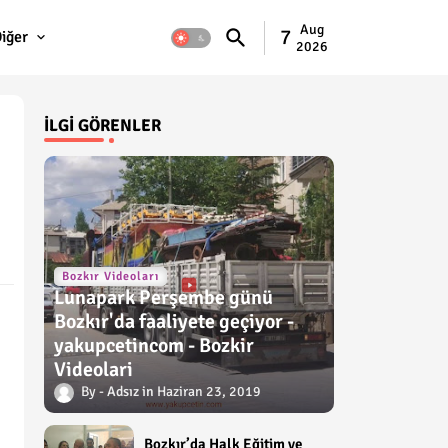
Aug
7
iğer
2026
İLGI GÖRENLER
Bozkır Videoları
Lunapark Perşembe günü
Bozkır'da faaliyete geçiyor -
yakupcetincom - Bozkir
Videolari
Adsız
Haziran 23, 2019
Bozkır’da Halk Eğitim ve