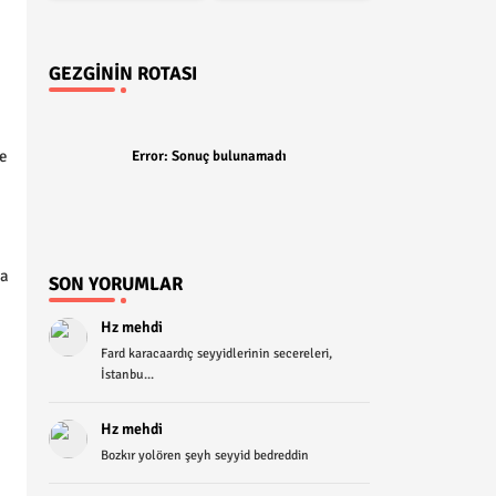
GEZGININ ROTASI
e
Error:
Sonuç bulunamadı
ya
SON YORUMLAR
Hz mehdi
Fard karacaardıç seyyidlerinin secereleri,
İstanbu...
Hz mehdi
Bozkır yolören şeyh seyyid bedreddin