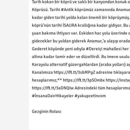
Tarih kokan bir köprü ve saklı bir kanyondan konuk
Köprüsü. Tarihi #Antik köprümüz zamanında Anamur, E
kadar giden tarihi yolda kalan önemli bir köprüymüş
köprü'nün tarihi İSAURA krallığına kadar gidiyor. Bu 
şuan bakıma ihtiyacı var. Eskiden hac yolu üzerinde 
gidecekler bu yoldan giderek Anamur,'a ulaşıp orada
Gederet köyünde yeni adıyla #Dereiçi mahallesi her y
altına kadar tamir eder ve düzeltirdi. Bu imece usu
Karayolu alternatif güzergahlardan (araba yolları) aç
Kanalımıza https://ift.tt/3sbMPgZ adresine tıklayara
hesaplarımız;** https://ift.tt/3pSOmbx https://inst
https://ift.tt/3aDNQIw Adresindeki tüm hesaplarımı
#İnsanaDairHikayeler #yakupcetincom
Gezginin Rotası