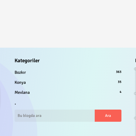
Kategoriler
Bozkır
363
Konya
35
Mevlana
4
.