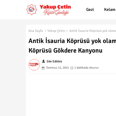
Gezi
Kelam
Ana Sayfa
Yakup Çetin
Antik İsauria Köprüsü yok olam
Antik İsauria Köprüsü yok olam
Köprüsü Gökdere Kanyonu
person
Site Editörü
Temmuz 11, 2021
1 dakikada okunur