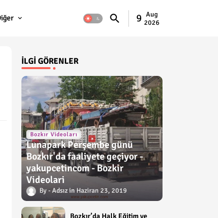
Aug
9
iğer
2026
İLGI GÖRENLER
Bozkır Videoları
Lunapark Perşembe günü
Bozkır'da faaliyete geçiyor -
yakupcetincom - Bozkir
Videolari
Adsız
Haziran 23, 2019
Bozkır’da Halk Eğitim ve