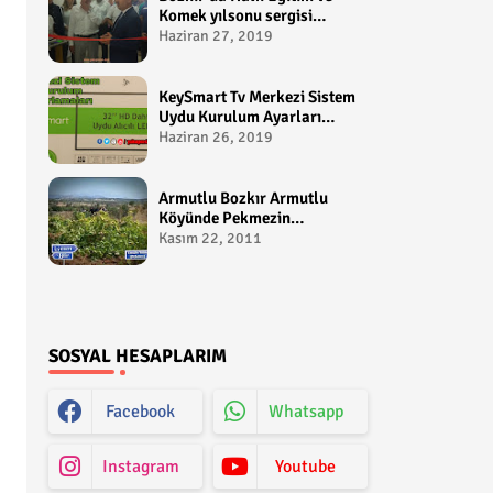
Komek yılsonu sergisi
gerçekleştirildi-
Haziran 27, 2019
yakupcetincom - Bozkir
Videolari
KeySmart Tv Merkezi Sistem
Uydu Kurulum Ayarları
Video anlatım -
Haziran 26, 2019
yakupcetincom - Yakup
Çetin
Armutlu Bozkır Armutlu
Köyünde Pekmezin
Hikayesi:Gezen Bilir Kontv
Kasım 22, 2011
SOSYAL HESAPLARIM
Facebook
Whatsapp
Instagram
Youtube