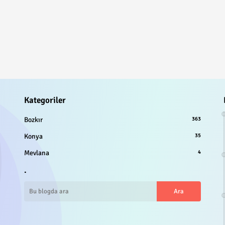
Kategoriler
Bozkır
363
Konya
35
Mevlana
4
.