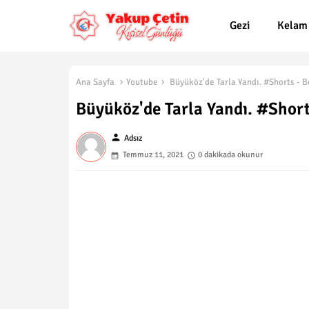
Gezi
Kelam
Ana Sayfa
Youtube
Büyüköz'de Tarla Yandı. #Shorts - B
Büyüköz'de Tarla Yandı. #Shorts
person
Adsız
Temmuz 11, 2021
0 dakikada okunur