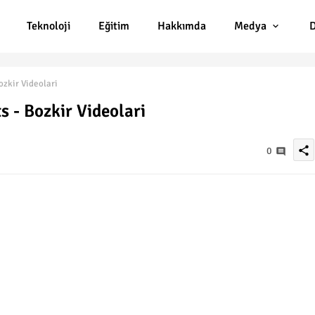
Teknoloji
Eğitim
Hakkımda
Medya
D
ozkir Videolari
 - Bozkir Videolari
share
0