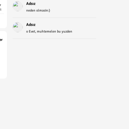
Adsız
r
i
neden olmasin:)
Adsız
o Evet, muhtemelen bu yuzden
er