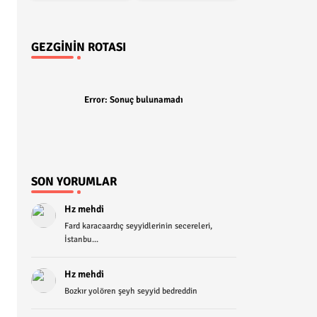
GEZGININ ROTASI
Error:
Sonuç bulunamadı
SON YORUMLAR
Hz mehdi
Fard karacaardıç seyyidlerinin secereleri,
İstanbu...
Hz mehdi
Bozkır yolören şeyh seyyid bedreddin