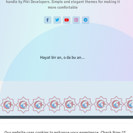
handle by Piki Developers. Simple and elegant themes for making it
more comfortable
Hayat bir an, o da bu an...
Anasayfa
Hakkımızda
Gizlilik Telif
İstatistikler
Our website uses cookies to enhance your experience.
Check Now