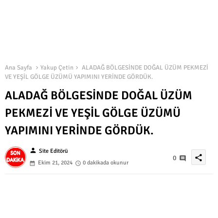
Ana Sayfa
Yakup Çetin
ALADAĞ BÖLGESİNDE DOĞAL ÜZÜM PEKMEZİ
VE YEŞİL GÖLGE ÜZÜMÜ YAPIMINI YERİNDE GÖRDÜK.
ALADAĞ BÖLGESİNDE DOĞAL ÜZÜM
PEKMEZİ VE YEŞİL GÖLGE ÜZÜMÜ
YAPIMINI YERİNDE GÖRDÜK.
person
Site Editörü
share
0
Ekim 21, 2024
0 dakikada okunur