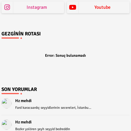
Instagram
Youtube
GEZGININ ROTASI
Error:
Sonuç bulunamadı
SON YORUMLAR
Hz mehdi
Fard karacaardıç seyyidlerinin secereleri, İstanbu...
Hz mehdi
Bozkır yolören şeyh seyyid bedreddin