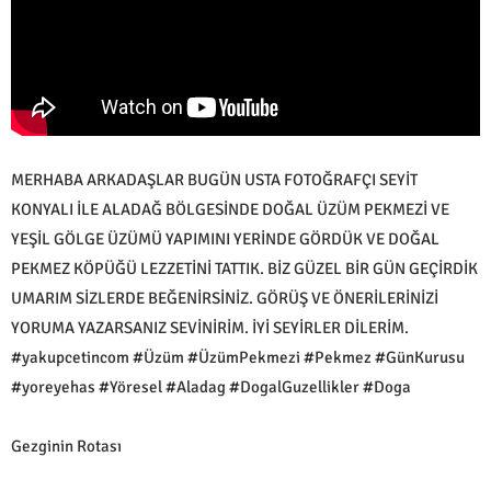
MERHABA ARKADAŞLAR BUGÜN USTA FOTOĞRAFÇI SEYİT
KONYALI İLE ALADAĞ BÖLGESİNDE DOĞAL ÜZÜM PEKMEZİ VE
YEŞİL GÖLGE ÜZÜMÜ YAPIMINI YERİNDE GÖRDÜK VE DOĞAL
PEKMEZ KÖPÜĞÜ LEZZETİNİ TATTIK. BİZ GÜZEL BİR GÜN GEÇİRDİK
UMARIM SİZLERDE BEĞENİRSİNİZ. GÖRÜŞ VE ÖNERİLERİNİZİ
YORUMA YAZARSANIZ SEVİNİRİM. İYİ SEYİRLER DİLERİM.
#yakupcetincom #Üzüm #ÜzümPekmezi #Pekmez #GünKurusu
#yoreyehas #Yöresel #Aladag #DogalGuzellikler #Doga
Gezginin Rotası