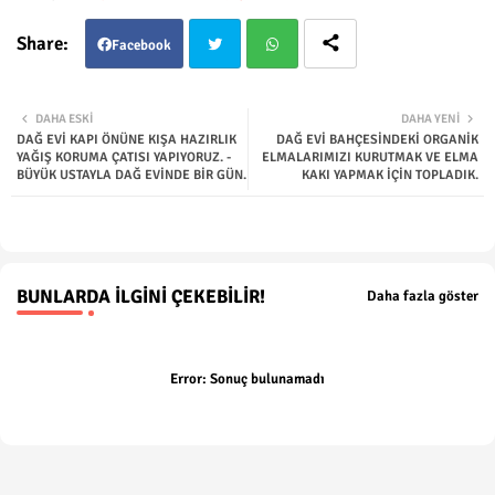
Facebook
Twit
Wha
DAHA ESKI
DAHA YENI
DAĞ EVİ KAPI ÖNÜNE KIŞA HAZIRLIK
DAĞ EVİ BAHÇESİNDEKİ ORGANİK
ter
tsap
YAĞIŞ KORUMA ÇATISI YAPIYORUZ. -
ELMALARIMIZI KURUTMAK VE ELMA
BÜYÜK USTAYLA DAĞ EVİNDE BİR GÜN.
KAKI YAPMAK İÇİN TOPLADIK.
p
BUNLARDA İLGINI ÇEKEBILIR!
Daha fazla göster
Error:
Sonuç bulunamadı