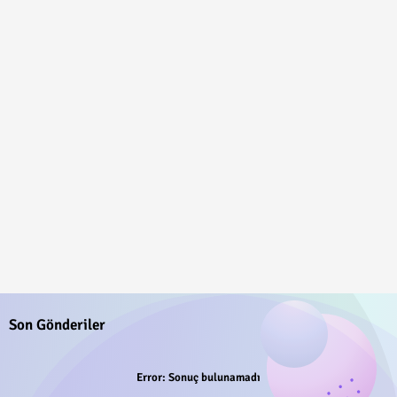
Son Gönderiler
Error:
Sonuç bulunamadı