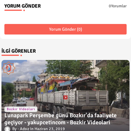
YORUM GÖNDER
0Yorumlar
Yorum Gönder (0)
İLGI GÖRENLER
Bozkır Videoları
Lunapark Perşembe günü Bozkır'da faaliyete
geçiyor - yakupcetincom - Bozkir Videolari
Adsız
Haziran 23, 2019