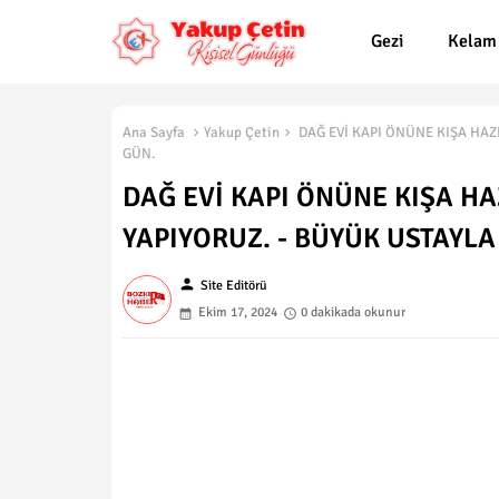
Gezi
Kelam
Ana Sayfa
Yakup Çetin
DAĞ EVİ KAPI ÖNÜNE KIŞA HAZI
GÜN.
DAĞ EVİ KAPI ÖNÜNE KIŞA HA
YAPIYORUZ. - BÜYÜK USTAYLA
person
Site Editörü
Ekim 17, 2024
0 dakikada okunur