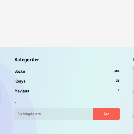
Kategoriler
Bozkır
363
Konya
35
Mevlana
4
.