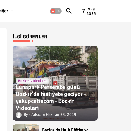
Aug
7
iğer
2026
İLGI GÖRENLER
Bozkır Videoları
Lunapark Perşembe günü
Bozkır'da faaliyete geçiyor -
yakupcetincom - Bozkir
Videolari
Adsız
Haziran 23, 2019
Bozkır’da Halk Eğitim ve