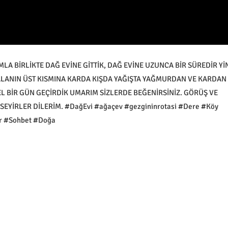
BİRLİKTE DAĞ EVİNE GİTTİK, DAĞ EVİNE UZUNCA BİR SÜREDİR Yİ
ALANIN ÜST KISMINA KARDA KIŞDA YAĞIŞTA YAĞMURDAN VE KARDAN
ZEL BİR GÜN GEÇİRDİK UMARIM SİZLERDE BEĞENİRSİNİZ. GÖRÜŞ VE
SEYİRLER DİLERİM. #DağEvi #ağaçev #gezgininrotasi #Dere #Köy
ar #Sohbet #Doğa