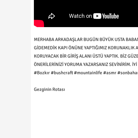
MERHABA ARKADAŞLAR BUGÜN BÜYÜK USTA BABAMLA 
GİDEMEDİK KAPI ÖNÜNE YAPTIĞIMIZ KORUNAKLIK 
KORUYACAK BİR GİRİŞ ALANI ÜSTÜ YAPTIK. BİZ GÜ
ÖNERİLERİNİZİ YORUMA YAZARSANIZ SEVİNİRİM. İYİ 
#Bozkır #bushcraft #mountainlife #asmr #sonbah
Gezginin Rotası