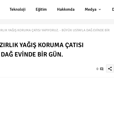
Teknoloji
Eğitim
Hakkımda
Medya
D
RLIK YAĞIŞ KORUMA ÇATISI YAPIYORUZ. - BÜYÜK USTAYLA DAĞ EVİNDE BİR
ZIRLIK YAĞIŞ KORUMA ÇATISI
 DAĞ EVİNDE BİR GÜN.
share
0