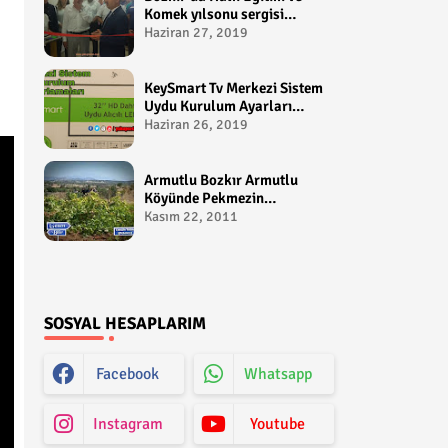
Komek yılsonu sergisi
gerçekleştirildi-
Haziran 27, 2019
yakupcetincom - Bozkir
Videolari
KeySmart Tv Merkezi Sistem
Uydu Kurulum Ayarları
Video anlatım -
Haziran 26, 2019
yakupcetincom - Yakup
Çetin
Armutlu Bozkır Armutlu
Köyünde Pekmezin
Hikayesi:Gezen Bilir Kontv
Kasım 22, 2011
SOSYAL HESAPLARIM
Facebook
Whatsapp
Instagram
Youtube