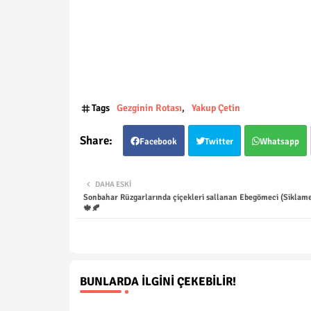
Tags
Gezginin Rotası
Yakup Çetin
Facebook
Twitter
Whatsapp
DAHA ESKI
Sonbahar Rüzgarlarında çiçekleri sallanan Ebegömeci (Siklame
🍁🍂
BUNLARDA İLGINI ÇEKEBILIR!