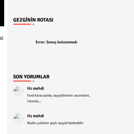
GEZGININ ROTASI
NE
Error:
Sonuç bulunamadı
SON YORUMLAR
Hz mehdi
Fard karacaardıç seyyidlerinin secereleri,
İstanbu...
Hz mehdi
Bozkır yolören şeyh seyyid bedreddin