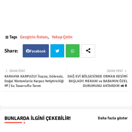
Tags
Gezginin Rotası
Yakup Çetin
Facebook
Twit
Wha
DAHA ESKI
DAHA YENI
KARAHYA KARPUZU! İlaçsız, Gübresiz,
DAĞ EVİ BÖLGESİNDE ORMAN KESİMİ
ter
tsap
Doğal Yöntemlerle Karpuz Yetiştiriciliği
BAŞLADI! MEKANI ve BABAMIN ÖZEL
🍉 | Su Tasarruflu Tarım
DURUMUNU AKTARDIM 🚜🌲
p
BUNLARDA İLGINI ÇEKEBILIR!
Daha fazla göster