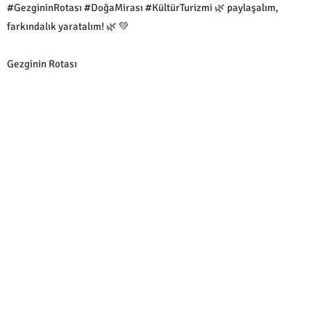
#GezgininRotası #DoğaMirası #KültürTurizmi 🌿 paylaşalım,
farkındalık yaratalım! 🌿 💚
Gezginin Rotası