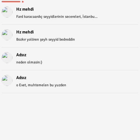
Hz mehdi
Fard karacaardıç seyyidlerinin secereleri, İstanbu...
Hz mehdi
Bozkır yolören şeyh seyyid bedreddin
Adsız
neden olmasin:)
Adsız
o Evet, muhtemelen bu yuzden