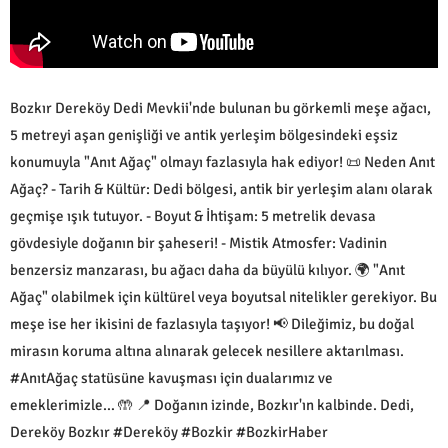
Bozkır Dereköy Dedi Mevkii'nde bulunan bu görkemli meşe ağacı,
5 metreyi aşan genişliği ve antik yerleşim bölgesindeki eşsiz
konumuyla "Anıt Ağaç" olmayı fazlasıyla hak ediyor! 📜 Neden Anıt
Ağaç? - Tarih & Kültür: Dedi bölgesi, antik bir yerleşim alanı olarak
geçmişe ışık tutuyor. - Boyut & İhtişam: 5 metrelik devasa
gövdesiyle doğanın bir şaheseri! - Mistik Atmosfer: Vadinin
benzersiz manzarası, bu ağacı daha da büyülü kılıyor. 🌍 "Anıt
Ağaç" olabilmek için kültürel veya boyutsal nitelikler gerekiyor. Bu
meşe ise her ikisini de fazlasıyla taşıyor! 📢 Dileğimiz, bu doğal
mirasın koruma altına alınarak gelecek nesillere aktarılması.
#AnıtAğaç statüsüne kavuşması için dualarımız ve
emeklerimizle… 🤲 📍 Doğanın izinde, Bozkır'ın kalbinde. Dedi,
Dereköy Bozkır #Dereköy #Bozkir #BozkirHaber