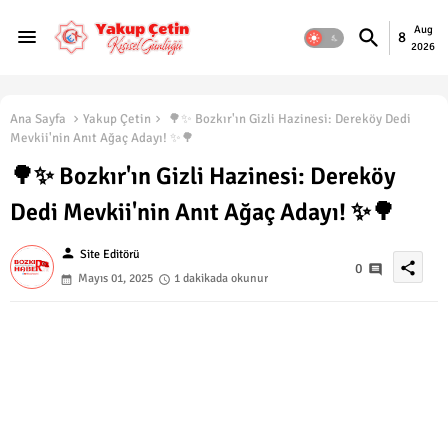
Aug
8
2026
Ana Sayfa
Yakup Çetin
🌳✨ Bozkır'ın Gizli Hazinesi: Dereköy Dedi
Mevkii'nin Anıt Ağaç Adayı! ✨🌳
🌳✨ Bozkır'ın Gizli Hazinesi: Dereköy
Dedi Mevkii'nin Anıt Ağaç Adayı! ✨🌳
person
Site Editörü
share
0
Mayıs 01, 2025
1 dakikada okunur