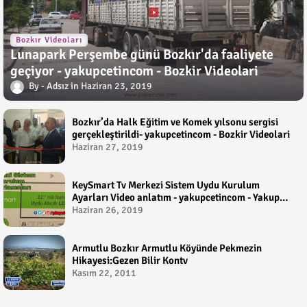
Bozkır Videoları
Lunapark Perşembe günü Bozkır'da faaliyete
geçiyor - yakupcetincom - Bozkir Videolari
Adsız
Haziran 23, 2019
Bozkır’da Halk Eğitim ve Komek yılsonu sergisi
gerçekleştirildi- yakupcetincom - Bozkir Videolari
Haziran 27, 2019
KeySmart Tv Merkezi Sistem Uydu Kurulum
Ayarları Video anlatım - yakupcetincom - Yakup
Çetin
Haziran 26, 2019
Armutlu Bozkır Armutlu Köyünde Pekmezin
Hikayesi:Gezen Bilir Kontv
Kasım 22, 2011