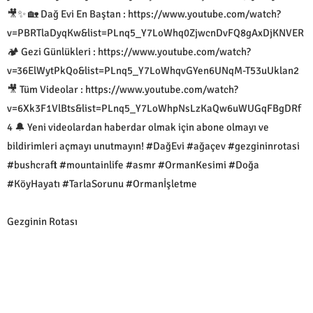
🎥✨ 🏡 Dağ Evi En Baştan : https://www.youtube.com/watch?
v=PBRTlaDyqKw&list=PLnq5_Y7LoWhq0ZjwcnDvFQ8gAxDjKNVER
🏕 Gezi Günlükleri : https://www.youtube.com/watch?
v=36ElWytPkQo&list=PLnq5_Y7LoWhqvGYen6UNqM-T53uUklan2
🎥 Tüm Videolar : https://www.youtube.com/watch?
v=6Xk3F1VlBts&list=PLnq5_Y7LoWhpNsLzKaQw6uWUGqFBgDRf
4 🔔 Yeni videolardan haberdar olmak için abone olmayı ve
bildirimleri açmayı unutmayın! #DağEvi #ağaçev #gezgininrotasi
#bushcraft #mountainlife #asmr #OrmanKesimi #Doğa
#KöyHayatı #TarlaSorunu #Ormanİşletme
Gezginin Rotası