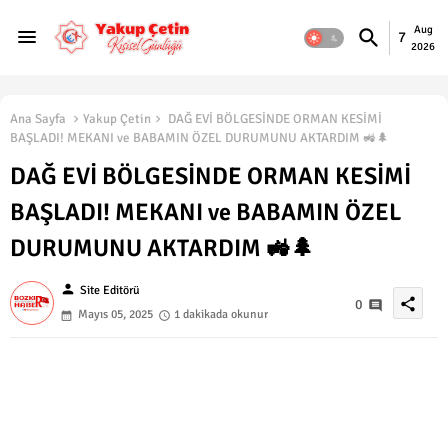
Aug
7
2026
Ana Sayfa
Yakup Çetin
DAĞ EVİ BÖLGESİNDE ORMAN KESİMİ
BAŞLADI! MEKANI ve BABAMIN ÖZEL DURUMUNU AKTARDIM 🚜🌲
DAĞ EVİ BÖLGESİNDE ORMAN KESİMİ
BAŞLADI! MEKANI ve BABAMIN ÖZEL
DURUMUNU AKTARDIM 🚜🌲
person
Site Editörü
share
0
Mayıs 05, 2025
1 dakikada okunur