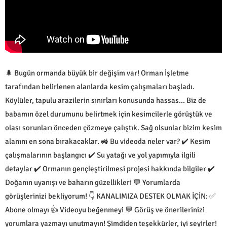
🌲 Bugün ormanda büyük bir değişim var! Orman İşletme
tarafından belirlenen alanlarda kesim çalışmaları başladı.
Köylüler, tapulu arazilerin sınırları konusunda hassas... Biz de
babamın özel durumunu belirtmek için kesimcilerle görüştük ve
olası sorunları önceden çözmeye çalıştık. Sağ olsunlar bizim kesim
alanını en sona bırakacaklar. 🚜 Bu videoda neler var? ✔️ Kesim
çalışmalarının başlangıcı ✔️ Su yatağı ve yol yapımıyla ilgili
detaylar ✔️ Ormanın gençleştirilmesi projesi hakkında bilgiler ✔️
Doğanın uyanışı ve baharın güzellikleri 💬 Yorumlarda
görüşlerinizi bekliyorum! 👇 KANALIMIZA DESTEK OLMAK İÇİN: ✅
Abone olmayı 👍 Videoyu beğenmeyi 💬 Görüş ve önerilerinizi
yorumlara yazmayı unutmayın! Şimdiden teşekkürler, iyi seyirler!