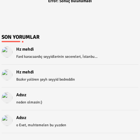
Error:
Sonuç bulunamadı
SON YORUMLAR
Hz mehdi
Fard karacaardıç seyyidlerinin secereleri, İstanbu...
Hz mehdi
Bozkır yolören şeyh seyyid bedreddin
Adsız
neden olmasin:)
Adsız
o Evet, muhtemelen bu yuzden