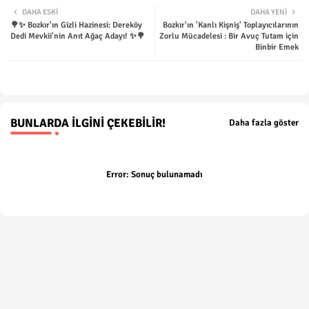
DAHA ESKI
DAHA YENI
🌳✨ Bozkır'ın Gizli Hazinesi: Dereköy
Bozkır'ın 'Kanlı Kişniş' Toplayıcılarının
ter
tsap
Dedi Mevkii'nin Anıt Ağaç Adayı! ✨🌳
Zorlu Mücadelesi : Bir Avuç Tutam için
Binbir Emek
p
BUNLARDA İLGINI ÇEKEBILIR!
Daha fazla göster
Error:
Sonuç bulunamadı