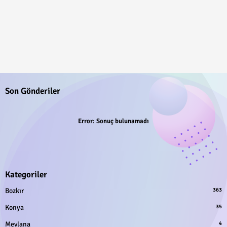
Son Gönderiler
Error:
Sonuç bulunamadı
Kategoriler
Bozkır
363
Konya
35
Mevlana
4